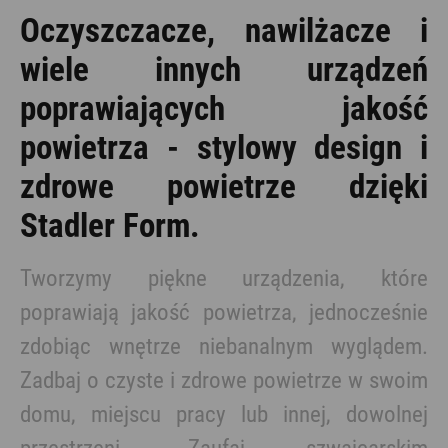
Oczyszczacze, nawilżacze i
wiele innych urządzeń
poprawiających jakość
powietrza - stylowy design i
zdrowe powietrze dzięki
Stadler Form.
Tworzymy piękne urządzenia, które
poprawiają jakość powietrza, jednocześnie
zdobiąc wnętrze niebanalnym wyglądem.
Zadbaj o czyste i zdrowe powietrze w swoim
domu, miejscu pracy lub innej, dowolnej