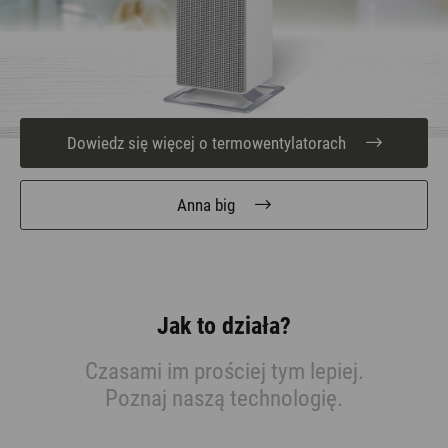
Dowiedz się więcej o termowentylatorach
Anna big
Jak to działa?
Czasami im prościej tym lepiej.
Poznaj naszą technologię.