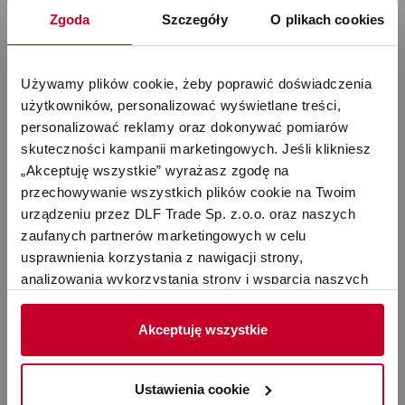
Zgoda
Szczegóły
O plikach cookies
Używamy plików cookie, żeby poprawić doświadczenia 
użytkowników, personalizować wyświetlane treści, 
Stadler Form – Nawilżacze,
personalizować reklamy oraz dokonywać pomiarów 
skuteczności kampanii marketingowych. Jeśli klikniesz 
oczyszczacze, termowentylatory dla
„Akceptuję wszystkie” wyrażasz zgodę na 
lepszej jakości powietrza
przechowywanie wszystkich plików cookie na Twoim 
urządzeniu przez DLF Trade Sp. z.o.o. oraz naszych 
zaufanych partnerów marketingowych w celu 
usprawnienia korzystania z nawigacji strony, 
W dzisiejszych czasach wiele osób bardzo świadomie
analizowania wykorzystania strony i wsparcia naszych 
dba o swoje zdrowie i kondycję, a jednym z
działań marketingowych. Możesz też zarządzać nimi 
najważniejszych elementów wpływających na nasze
samodzielnie poprzez wybranie opcji „Ustawienia 
Akceptuję wszystkie
samopoczucie jest jakość powietrza, którym oddychamy.
cookie”. Więcej informacji znajdziesz w naszej 
Polityce 
Zanieczyszczenia powietrza, takie jak pył, kurz, dym,
prywatności
. W związku z korzystaniem z cookies w 
bakterie czy wirusy, mogą wpływać negatywnie na nasze
celu personalizacji reklam i dokonywania pomiarów 
Ustawienia cookie
zdrowie, wywołując choroby dróg oddechowych, alergie i