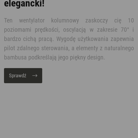
elegancki!
Ten wentylator kolumnowy zaskoczy cię 10
poziomami prędkości, oscylacją w zakresie 70° i
bardzo cichą pracą. Wygodę użytkowania zapewnia
pilot zdalnego sterowania, a elementy z naturalnego
bambusa podkreślają jego piękny design.
Sprawdź