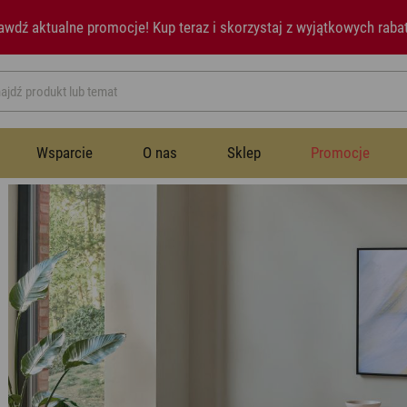
awdź aktualne promocje!
Kup teraz i skorzystaj z wyjątkowych raba
Wsparcie
O nas
Sklep
Promocje
Przestrzeń publiczna
Instrukcje
Historia
Wentylatory
Wentylatory
Sypialnia
Newsletter
Notatki prasowe
Nawilżacze powietrza
Nawilżacze powietrza
Jadalnia
Aromatyzery