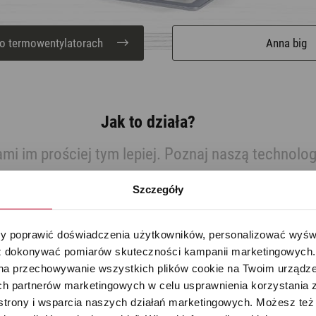
 o termowentylatorach
Anna big
Jak to działa?
mi im prościej tym lepiej. Poznaj naszą technolog
Szczegóły
 poprawić doświadczenia użytkowników, personalizować wyświet
 dokonywać pomiarów skuteczności kampanii marketingowych. Je
na przechowywanie wszystkich plików cookie na Twoim urządzen
h partnerów marketingowych w celu usprawnienia korzystania z 
strony i wsparcia naszych działań marketingowych. Możesz też 