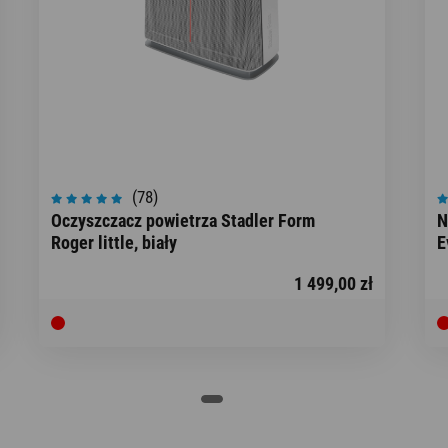
(78)
Oczyszczacz powietrza Stadler Form
N
Roger little, biały
E
1 499,00 zł