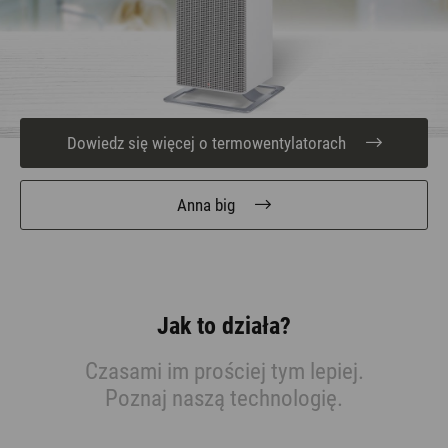
Dowiedz się więcej o termowentylatorach
Anna big
Jak to działa?
Czasami im prościej tym lepiej.
Poznaj naszą technologię.