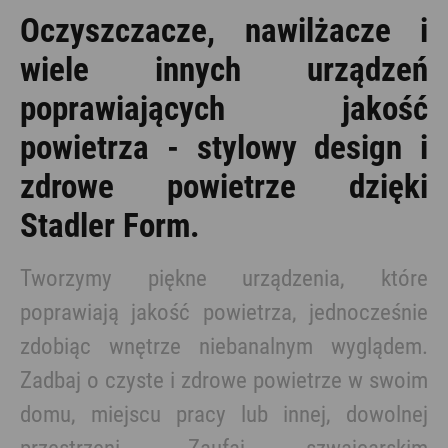
Oczyszczacze, nawilżacze i
wiele innych urządzeń
poprawiających jakość
powietrza - stylowy design i
zdrowe powietrze dzięki
Stadler Form.
Tworzymy piękne urządzenia, które
poprawiają jakość powietrza, jednocześnie
zdobiąc wnętrze niebanalnym wyglądem.
Zadbaj o czyste i zdrowe powietrze w swoim
domu, miejscu pracy lub innej, dowolnej