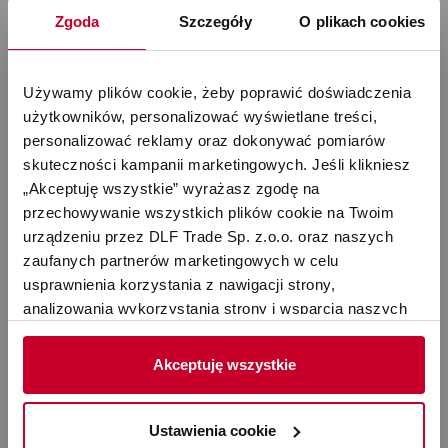
Zgoda
Szczegóły
O plikach cookies
Używamy plików cookie, żeby poprawić doświadczenia 
użytkowników, personalizować wyświetlane treści, 
Stadler Form – Nawilżacze,
personalizować reklamy oraz dokonywać pomiarów 
skuteczności kampanii marketingowych. Jeśli klikniesz 
oczyszczacze, termowentylatory dla
„Akceptuję wszystkie” wyrażasz zgodę na 
lepszej jakości powietrza
przechowywanie wszystkich plików cookie na Twoim 
urządzeniu przez DLF Trade Sp. z.o.o. oraz naszych 
zaufanych partnerów marketingowych w celu 
usprawnienia korzystania z nawigacji strony, 
W dzisiejszych czasach wiele osób bardzo świadomie
analizowania wykorzystania strony i wsparcia naszych 
dba o swoje zdrowie i kondycję, a jednym z
działań marketingowych. Możesz też zarządzać nimi 
najważniejszych elementów wpływających na nasze
samodzielnie poprzez wybranie opcji „Ustawienia 
Akceptuję wszystkie
samopoczucie jest jakość powietrza, którym oddychamy.
cookie”. Więcej informacji znajdziesz w naszej 
Polityce 
Zanieczyszczenia powietrza, takie jak pył, kurz, dym,
prywatności
. W związku z korzystaniem z cookies w 
bakterie czy wirusy, mogą wpływać negatywnie na nasze
celu personalizacji reklam i dokonywania pomiarów 
Ustawienia cookie
zdrowie, wywołując choroby dróg oddechowych, alergie i