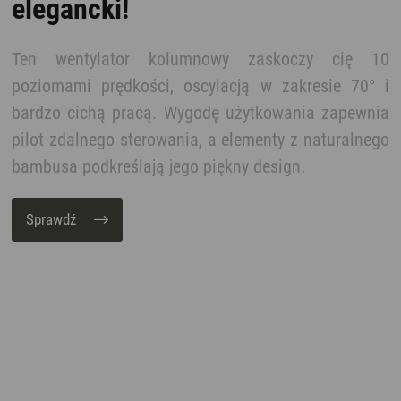
elegancki!
Ten wentylator kolumnowy zaskoczy cię 10
poziomami prędkości, oscylacją w zakresie 70° i
bardzo cichą pracą. Wygodę użytkowania zapewnia
pilot zdalnego sterowania, a elementy z naturalnego
bambusa podkreślają jego piękny design.
Sprawdź