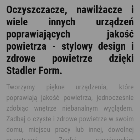
Oczyszczacze, nawilżacze i
wiele innych urządzeń
poprawiających jakość
powietrza - stylowy design i
zdrowe powietrze dzięki
Stadler Form.
Tworzymy piękne urządzenia, które
poprawiają jakość powietrza, jednocześnie
zdobiąc wnętrze niebanalnym wyglądem.
Zadbaj o czyste i zdrowe powietrze w swoim
domu, miejscu pracy lub innej, dowolnej