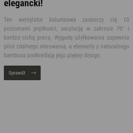
elegancki!
Ten wentylator kolumnowy zaskoczy cię 10
poziomami prędkości, oscylacją w zakresie 70° i
bardzo cichą pracą. Wygodę użytkowania zapewnia
pilot zdalnego sterowania, a elementy z naturalnego
bambusa podkreślają jego piękny design.
Sprawdź