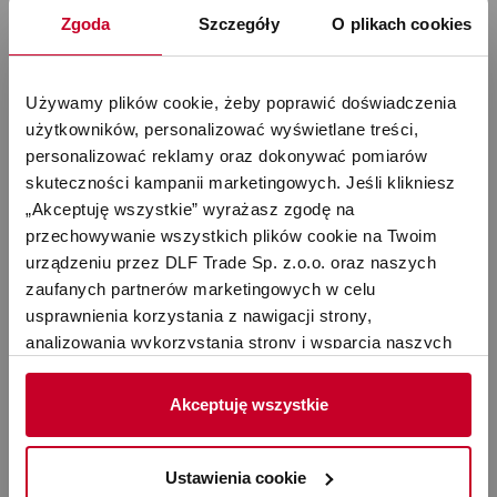
Zgoda
Szczegóły
O plikach cookies
Używamy plików cookie, żeby poprawić doświadczenia 
użytkowników, personalizować wyświetlane treści, 
Stadler Form – Nawilżacze,
personalizować reklamy oraz dokonywać pomiarów 
skuteczności kampanii marketingowych. Jeśli klikniesz 
oczyszczacze, termowentylatory dla
„Akceptuję wszystkie” wyrażasz zgodę na 
lepszej jakości powietrza
przechowywanie wszystkich plików cookie na Twoim 
urządzeniu przez DLF Trade Sp. z.o.o. oraz naszych 
zaufanych partnerów marketingowych w celu 
usprawnienia korzystania z nawigacji strony, 
W dzisiejszych czasach wiele osób bardzo świadomie
analizowania wykorzystania strony i wsparcia naszych 
dba o swoje zdrowie i kondycję, a jednym z
działań marketingowych. Możesz też zarządzać nimi 
najważniejszych elementów wpływających na nasze
samodzielnie poprzez wybranie opcji „Ustawienia 
Akceptuję wszystkie
samopoczucie jest jakość powietrza, którym oddychamy.
cookie”. Więcej informacji znajdziesz w naszej 
Polityce 
Zanieczyszczenia powietrza, takie jak pył, kurz, dym,
prywatności
. W związku z korzystaniem z cookies w 
bakterie czy wirusy, mogą wpływać negatywnie na nasze
celu personalizacji reklam i dokonywania pomiarów 
Ustawienia cookie
zdrowie, wywołując choroby dróg oddechowych, alergie i