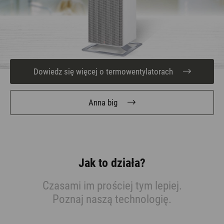
Dowiedz się więcej o termowentylatorach
Anna big
Jak to działa?
Czasami im prościej tym lepiej.
Poznaj naszą technologię.