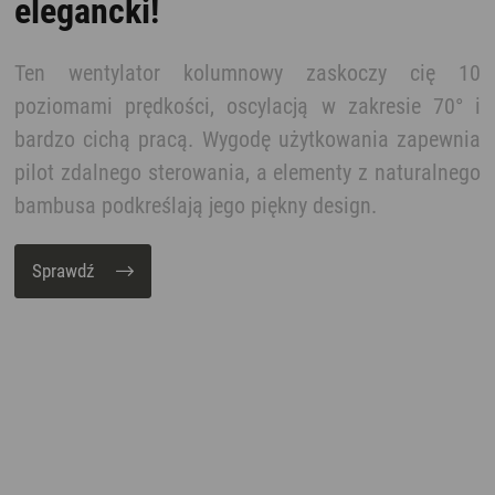
elegancki!
Ten wentylator kolumnowy zaskoczy cię 10
poziomami prędkości, oscylacją w zakresie 70° i
bardzo cichą pracą. Wygodę użytkowania zapewnia
pilot zdalnego sterowania, a elementy z naturalnego
bambusa podkreślają jego piękny design.
Sprawdź