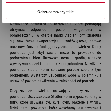
skuteczności kampanii marketingowych, dane mogą być 
inne problemy. W takiej sytuacji warto zainwestować w
udostępniane Google LLC; więcej informacji można 
urządzenia, które pomogą nam dbać o higienę powietrza
Odrzucam wszystkie
znaleźć 
tutaj
w pomieszczeniach, w których przebywamy.
Nawilżacze powietrza to urządzenia, które pomagają
utrzymać odpowiedni poziom wilgotności w
pomieszczeniu. W ofercie marki Stadler Form znajdują
się nawilżacze ewaporacyjne, ultradźwiękowe, parowe
oraz nawilżacze z funkcją oczyszczania powietrza. Kiedy
powietrze jest zbyt suche, może to prowadzić do
podrażnienia błon śluzowych nosa i gardła, a także
wywoływać kaszel i problemy z oddychaniem. Nawilżacz
powietrza Stadler Form sprawnie poradzi sobie z tym
problemem. Wystarczy uzupełniać wodę w pojemniku i
ustawiać poziom nawilżenia w zależności od potrzeb.
Oczyszczacze powietrza usuwają zanieczyszczenia z
powietrza. Oczyszczacze Stadler Form wyposażone są w
filtry, które usuwają pył, kurz, dym, bakterie i wirusy.
Dzięki temu powietrze, które wdychamy jest czystsze i