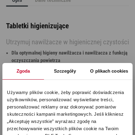
Tabletki higienizujące
Utrzymuj nawilżacze w higienicznej czystości
Dla optymalnej higieny nawilżacza i nawilżacza z funkcją
oczyszczania powietrza
Biodegradowalne
Zgoda
Szczegóły
O plikach cookies
Łatwe w użyciu, delikatne dla materiałów i bezzapachowe
Informacje o produkcie tabletki higienizujące
Używamy plików cookie, żeby poprawić doświadczenia 
Tabletki Higienizujące firmy Stadler Form zapewniają
użytkowników, personalizować wyświetlane treści, 
doskonałą higienę wody w nawilżaczu i nawilżaczu z funkcją
personalizować reklamy oraz dokonywać pomiarów 
oczyszczania powietrza. Nasze specjalnie opracowane tabletki
skuteczności kampanii marketingowych. Jeśli klikniesz 
produkowane w Szwajcarii rozpuszczają się bez śladu w
„Akceptuję wszystkie” wyrażasz zgodę na 
wodzie i natychmiast zaczynają działać - nie wydzielając
przechowywanie wszystkich plików cookie na Twoim 
żadnego zapachu. Składniki pozostają aktywne nawet po