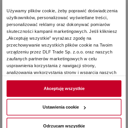
Używamy plików cookie, żeby poprawić doświadczenia 
użytkowników, personalizować wyświetlane treści, 
personalizować reklamy oraz dokonywać pomiarów 
skuteczności kampanii marketingowych. Jeśli klikniesz 
„Akceptuję wszystkie” wyrażasz zgodę na 
przechowywanie wszystkich plików cookie na Twoim 
Jaki oczyszczacz dla astmatyka wybrać?
urządzeniu przez DLF Trade Sp. z.o.o. oraz naszych 
Ranking polecanych urządzeń
zaufanych partnerów marketingowych w celu 
usprawnienia korzystania z nawigacji strony, 
analizowania wykorzystania strony i wsparcia naszych 
Czytaj więcej
działań marketingowych. Możesz też zarządzać nimi 
samodzielnie poprzez wybranie opcji „Ustawienia 
Stadler Form
Akceptuję wszystkie
cookie”. Więcej informacji znajdziesz w naszej 
Polityce 
prywatności
. W związku z korzystaniem z cookies w 
celu personalizacji reklam i dokonywania pomiarów 
Ustawienia cookie
skuteczności kampanii marketingowych, dane mogą być 
udostępniane Google LLC; więcej informacji można 
Odrzucam wszystkie
znaleźć 
tutaj