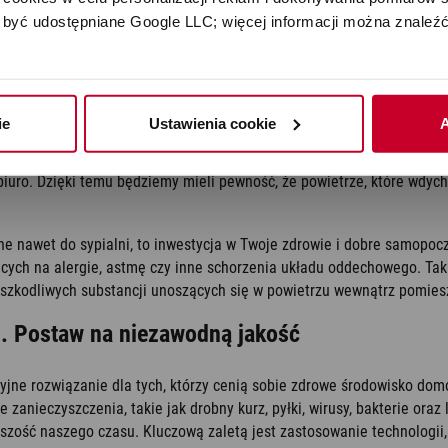
ch związków chemicznych, w tym substancji zapachowych. Ich stosowa
być udostępniane Google LLC; więcej informacji można znaleźć
u dymu papierosowego, lotnych związków organicznych, formaldehydu
powietrza?
ie
Ustawienia cookie
A
rócić uwagę na jego wydajność, a także na wielkość pomieszczenia, 
 dopasować je do różnych potrzeb. Oczyszczacz powietrza powinien 
zy biuro. Dzięki temu będziemy mieli pewność, że powietrze, które wdy
ne nawet do sypialni, to inwestycja w Twoje zdrowie i dobre samopoc
cych na alergie, astmę czy inne schorzenia układu oddechowego. Taki
ę szkodliwych substancji unoszących się w powietrzu wewnątrz pomies
m. Postaw na niezawodną jakość
jne rozwiązanie dla tych, którzy cenią sobie zdrowe środowisko domo
nieczyszczenia, takie jak drobny kurz, pyłki, wirusy, bakterie oraz 
ość naszego czasu. Kluczową zaletą jest zastosowanie technologii, k