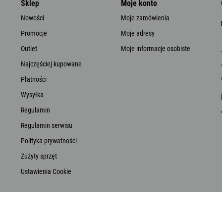
Sklep
Moje konto
Nowości
Moje zamówienia
Promocje
Moje adresy
Outlet
Moje informacje osobiste
Najczęściej kupowane
Płatności
Wysyłka
Regulamin
Regulamin serwisu
Polityka prywatności
Zużyty sprzęt
Ustawienia Cookie