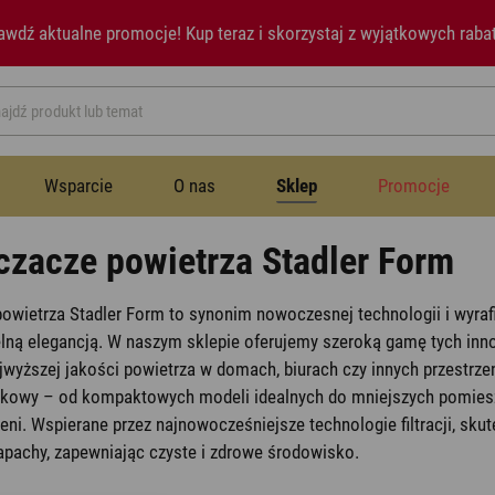
awdź aktualne promocje!
Kup teraz i skorzystaj z wyjątkowych raba
Wsparcie
O nas
Sklep
Promocje
czacze powietrza Stadler Form
Przestrzeń publiczna
Instrukcje
Historia
Wentylatory
owietrza Stadler Form to synonim nowoczesnej technologii i wyra
Wentylatory
elną elegancją. W naszym sklepie oferujemy szeroką gamę tych inn
jwyższej jakości powietrza w domach, biurach czy innych przestrze
Sypialnia
Newsletter
Notatki prasowe
Nawilżacze powietrza
ątkowy – od kompaktowych modeli idealnych do mniejszych pomie
eni. Wspierane przez najnowocześniejsze technologie filtracji, skute
Nawilżacze powietrza
Jadalnia
Aromatyzery
apachy, zapewniając czyste i zdrowe środowisko.