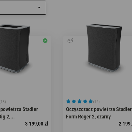

Aromatyzery
(18)
(16)
powietrza Stadler
Oczyszczacz powietrza Stadler
g 2,...
Form Roger 2, czarny
3 199,00 zł
2 199,