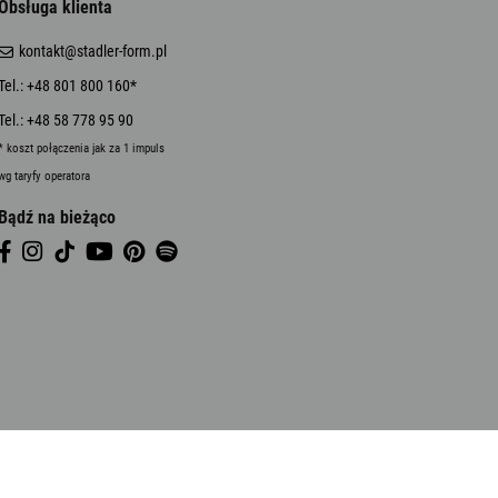
Obsługa klienta
kontakt@stadler-form.pl
Tel.: +48 801 800 160*
Tel.: +48 58 778 95 90
* koszt połączenia jak za 1 impuls
wg taryfy operatora
Bądź na bieżąco