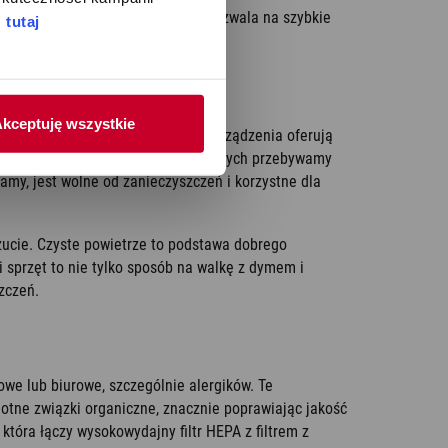
nie w oczyszczaczach powietrza pozwala na szybkie
 
tutaj
 (aldehyd mrówkowy) czy toluenu.
kceptuję wszystkie
w którym będzie pracował. Nasze urządzenia oferują
być umieszczony w miejscach, w których przebywamy
chamy, jest wolne od zanieczyszczeń i korzystne dla
zucie. Czyste powietrze to podstawa dobrego
 sprzęt to nie tylko sposób na walkę z dymem i
zczeń.
we lub biurowe, szczególnie alergików. Te
lotne związki organiczne, znacznie poprawiając jakość
tóra łączy wysokowydajny filtr HEPA z filtrem z