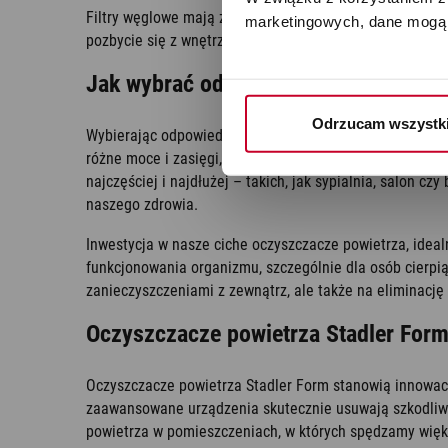
Filtry węglowe mają zdolność do absorpcji różnorodny
marketingowych, dane mogą 
pozbycie się z wnętrza mieszkania drażniącego zapach
Jak wybrać odpowiedni oczyszczacz 
Odrzucam wszystk
Wybierając odpowiedni oczyszczacz powietrza, warto zw
różne moce i zasięgi, dzięki czemu można odpowiednio
najczęściej i najdłużej – takich, jak sypialnia, salon c
naszego zdrowia.
Inwestycja w nasze ciche oczyszczacze powietrza, ideal
funkcjonowania organizmu, szczególnie dla osób cierpią
zanieczyszczeniami z zewnątrz, ale także na eliminacj
Oczyszczacze powietrza Stadler For
Oczyszczacze powietrza Stadler Form stanowią innowacy
zaawansowane urządzenia skutecznie usuwają szkodliwe za
powietrza w pomieszczeniach, w których spędzamy większ