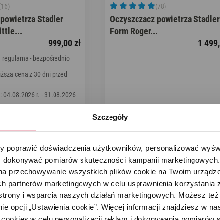
(16)
(78)
powietrza Stadler
Oczyszczacz powietrza Stadler
ttle...
Form Roger...
999,00 zł
1 499,
 regularna - bezpośrednio
ższa cena z 30 dni przed
 04.08.2026 r. - 31.08.2026
Szczegóły
oszyka
 poprawić doświadczenia użytkowników, personalizować wyświet
ość każdego dnia
 dokonywać pomiarów skuteczności kampanii marketingowych. Je
na przechowywanie wszystkich plików cookie na Twoim urządzen
h partnerów marketingowych w celu usprawnienia korzystania z 
przęt, który sprawdzi się w każdym domu – nie tylko w mieszkaniach 
strony i wsparcia naszych działań marketingowych. Możesz też 
glowy), umożliwi wychwycenie lotnych związków organicznych, tym sa
e opcji „Ustawienia cookie”. Więcej informacji znajdziesz w nas
cookies w celu personalizacji reklam i dokonywania pomiarów s