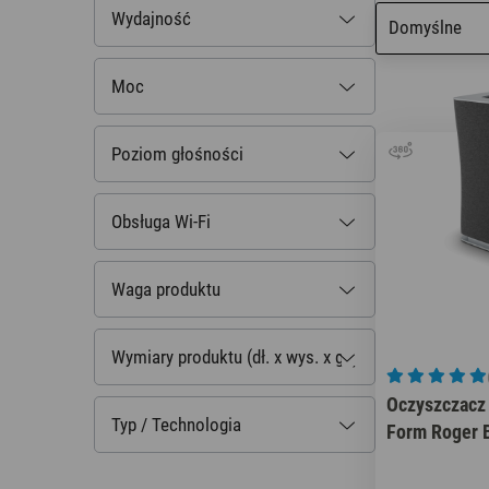
Wydajność
Nawilżacze z funkcją
Outlet
Domyślne
oczyszczania
Moc
Poziom głośności
Obsługa Wi-Fi
Waga produktu
Wymiary produktu (dł. x wys. x gł.)
Oczyszczacz 
Typ / Technologia
Form Roger Bi