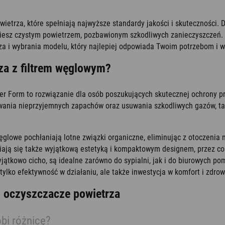
etrza, które spełniają najwyższe standardy jakości i skuteczności.
ziesz czystym powietrzem, pozbawionym szkodliwych zanieczyszczeń.
rza i wybrania modelu, który najlepiej odpowiada Twoim potrzebom i
rza z filtrem węglowym?
er Form to rozwiązanie dla osób poszukujących skutecznej ochrony p
zowania nieprzyjemnych zapachów oraz usuwania szkodliwych gazów, t
ęglowe pochłaniają lotne związki organiczne, eliminując z otoczenia
iają się także wyjątkową estetyką i kompaktowym designem, przez co
yjątkowo cicho, są idealne zarówno do sypialni, jak i do biurowych p
tylko efektywność w działaniu, ale także inwestycja w komfort i zdrowi
o oczyszczacze powietrza
bi różnicę?