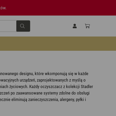
tów.
Piwnica/Pokój gier
Wi-Fi – szybki start
Projektanci i nagrody
Higrometry
finowanego designu, które wkomponują się w każde
Higrometry
owacyjnych urządzeń, zaprojektowanych z myślą o
niach życiowych. Każdy oczyszczacz z kolekcji Stadler
Kuchnia
Dodaj opinie
Oczyszczacze powietrza
szczeń po zaawansowane systemy zdolne do obsługi
cznie eliminują zanieczyszczenia, alergeny, pyłki i
Oczyszczacze powietrza
Łazienka
Akcesoria