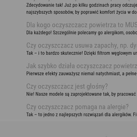
Zdecydowanie tak! Już po kilku godzinach pracy odczuj
najszybszych sposobów, by poprawić komfort życia w do
Dla kogo oczyszczacz powietrza to MU
Dla każdego! Szczególnie polecamy go alergikom, osobo
Czy oczyszczacz usuwa zapachy, np. d
Tak – i to bardzo skutecznie! Dzięki filtrom węglowym
Jak szybko działa oczyszczacz powietr
Pierwsze efekty zauważysz niemal natychmiast, a pełne 
Czy oczyszczacz jest głośny?
Nie! Nasze modele są zaprojektowane tak, by pracować 
Czy oczyszczacz pomaga na alergie?
Tak – to jedno z najlepszych rozwiązań dla alergików. Fi