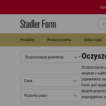
Spr
Produkty
Pomieszczenia
Gdzie kupić
Oczysz
Biuro
Pytania i odpowiedzi
Misja i wartości
Termowentylatory
Oczyszczacze p
Termowentylatory
wnętrze z subt
zapewnieniu na
Cena
Salon
Blog
Zdjęcia
Osuszacze powietrza
Form jest wyj
dużych przestrz
Osuszacze powietrza
Poziomy pracy
Pokoje dziecięce
Kontakt
Nawilżacze z funkcją oczyszczania
nieprzyjemne z