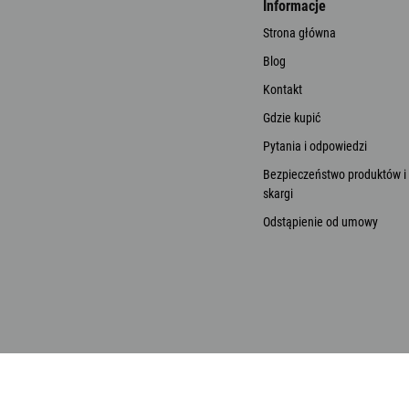
Informacje
Strona główna
Blog
Kontakt
Gdzie kupić
Pytania i odpowiedzi
Bezpieczeństwo produktów i
skargi
Odstąpienie od umowy