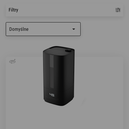
Filtry

Domyślne