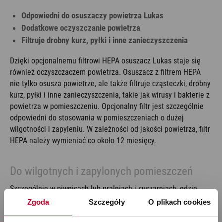
Odpowiedni do osuszaczy powietrza Lukas
Dodatkowe oczyszczanie powietrza
Filtruje drobny kurz, pyłki i inne zanieczyszczenia
Dzięki opcjonalnemu filtrowi HEPA osuszacz Lukas staje się
również oczyszczaczem powietrza. Osuszacz z filtrem HEPA
nie tylko osusza powietrze, ale także filtruje cząsteczki, drobny
kurz, pyłki i inne zanieczyszczenia, takie jak wirusy i bakterie z
powietrza w pomieszczeniu. Opcjonalny filtr jest szczególnie
odpowiedni do stosowania w pomieszczeniach o dużej
wilgotności i zapyleniu. W zależności od jakości powietrza, filtr
HEPA należy wymieniać co około 12 miesięcy.
Do wilgotnych i zapylonych pomieszczeń
Szczególnie w piwnicach lub pralniach i suszarniach, gdzie
często gromadzi się dużo kurzu, a powietrze może być
Zgoda
Szczegóły
O plikach cookies
zanieczyszczone zarodnikami pleśni, opcjonalna funkcja