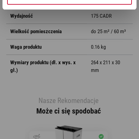
Wydajność
175 CADR
Wielkość pomieszczenia
do 25 m² / 60 m³
Waga produktu
0.16 kg
Wymiary produktu (dł. x wys. x
264 x 211 x 30
gł.)
mm
Nasze Rekomendacje
Może ci się spodobać