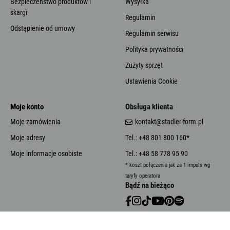
Bezpieczeństwo produktów i
Wysyłka
skargi
Regulamin
Odstąpienie od umowy
Regulamin serwisu
Polityka prywatności
Zużyty sprzęt
Ustawienia Cookie
Moje konto
Obsługa klienta
Moje zamówienia
kontakt@stadler-form.pl
Moje adresy
Tel.: +48 801 800 160*
Moje informacje osobiste
Tel.: +48 58 778 95 90
* koszt połączenia jak za 1 impuls wg
taryfy operatora
Bądź na bieżąco