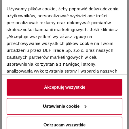
czyszczenia stanowi wartość dodaną.
Używamy plików cookie, żeby poprawić doświadczenia 
użytkowników, personalizować wyświetlane treści, 
Odpowiedni dla alergików
personalizować reklamy oraz dokonywać pomiarów 
Filtr Lukas HEPA oczyszcza również powietrze z pyłków, kurzu
skuteczności kampanii marketingowych. Jeśli klikniesz 
domowego i sierści zwierząt. Korzystanie z opcjonalnego filtra
„Akceptuję wszystkie” wyrażasz zgodę na 
HEPA jest zatem szczególnie polecane dla osób cierpiących z
przechowywanie wszystkich plików cookie na Twoim 
powodu alergii.
urządzeniu przez DLF Trade Sp. z.o.o. oraz naszych 
zaufanych partnerów marketingowych w celu 
usprawnienia korzystania z nawigacji strony, 
Prosta instalacja
analizowania wykorzystania strony i wsparcia naszych 
Wkładanie filtra HEPA jest bardzo proste: wystarczy zdjąć
działań marketingowych. Możesz też zarządzać nimi 
kratkę wlotu powietrza z Lukasa, włożyć filtr i założyć kratkę.
samodzielnie poprzez wybranie opcji „Ustawienia 
Akceptuję wszystkie
cookie”. Więcej informacji znajdziesz w naszej 
Polityce 
prywatności
. W związku z korzystaniem z cookies w 
celu personalizacji reklam i dokonywania pomiarów 
Ustawienia cookie
skuteczności kampanii marketingowych, dane mogą być 
udostępniane Google LLC; więcej informacji można 
Dane techniczne
Odrzucam wszystkie
znaleźć 
tutaj