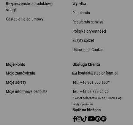
Bezpieczeństwo produktów i
Wysyłka
skargi
Regulamin
Odstąpienie od umowy
Regulamin serwisu
Polityka prywatności
Zużyty sprzęt
Ustawienia Cookie
Moje konto
Obsługa klienta
Moje zamówienia
kontakt@stadler-form.pl
Moje adresy
Tel.: +48 801 800 160*
Moje informacje osobiste
Tel.: +48 58 778 95 90
* koszt połączenia jak za 1 impuls wg
taryfy operatora
Bądź na bieżąco