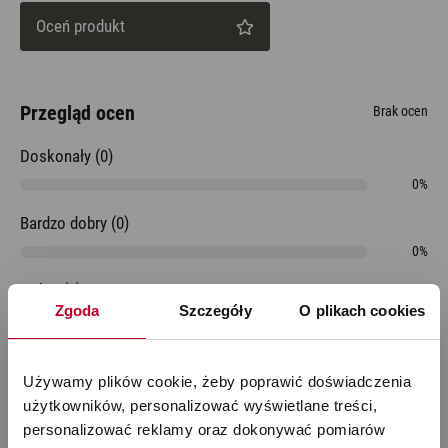
Oceń produkt
Przegląd ocen
Brak ocen
Doskonały (0)
0%
Bardzo dobry (0)
0%
Dobry (0)
Zgoda
Szczegóły
O plikach cookies
0%
Do przyjęcia (0)
Używamy plików cookie, żeby poprawić doświadczenia 
0%
użytkowników, personalizować wyświetlane treści, 
Niedostateczny (0)
personalizować reklamy oraz dokonywać pomiarów 