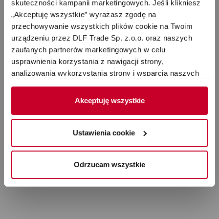
0%
skuteczności kampanii marketingowych. Jeśli klikniesz 
„Akceptuję wszystkie” wyrażasz zgodę na 
przechowywanie wszystkich plików cookie na Twoim 
Komentarze
urządzeniu przez DLF Trade Sp. z.o.o. oraz naszych 
(0)
zaufanych partnerów marketingowych w celu 
usprawnienia korzystania z nawigacji strony, 
analizowania wykorzystania strony i wsparcia naszych 
działań marketingowych. Możesz też zarządzać nimi 
samodzielnie poprzez wybranie opcji „Ustawienia 
Akceptuję wszystkie
cookie”. Więcej informacji znajdziesz w naszej 
Polityce 
Oceń produkt
prywatności
. W związku z korzystaniem z cookies w 
celu personalizacji reklam i dokonywania pomiarów 
Ustawienia cookie
skuteczności kampanii marketingowych, dane mogą być 
udostępniane Google LLC; więcej informacji można 
Odrzucam wszystkie
znaleźć 
tutaj