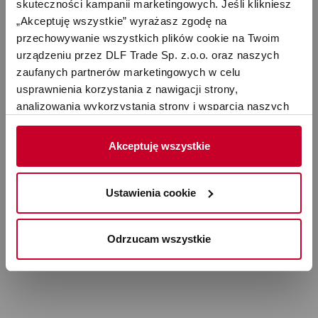
0%
skuteczności kampanii marketingowych. Jeśli klikniesz 
„Akceptuję wszystkie” wyrażasz zgodę na 
przechowywanie wszystkich plików cookie na Twoim 
Komentarze
urządzeniu przez DLF Trade Sp. z.o.o. oraz naszych 
(0)
zaufanych partnerów marketingowych w celu 
usprawnienia korzystania z nawigacji strony, 
analizowania wykorzystania strony i wsparcia naszych 
działań marketingowych. Możesz też zarządzać nimi 
samodzielnie poprzez wybranie opcji „Ustawienia 
Akceptuję wszystkie
cookie”. Więcej informacji znajdziesz w naszej 
Polityce 
Oceń produkt
prywatności
. W związku z korzystaniem z cookies w 
celu personalizacji reklam i dokonywania pomiarów 
Ustawienia cookie
skuteczności kampanii marketingowych, dane mogą być 
udostępniane Google LLC; więcej informacji można 
Odrzucam wszystkie
znaleźć 
tutaj