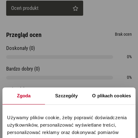
Oceń produkt
Przegląd ocen
Brak ocen
Doskonały (0)
0%
Bardzo dobry (0)
0%
Dobry (0)
Zgoda
Szczegóły
O plikach cookies
0%
Do przyjęcia (0)
Używamy plików cookie, żeby poprawić doświadczenia 
0%
użytkowników, personalizować wyświetlane treści, 
Niedostateczny (0)
personalizować reklamy oraz dokonywać pomiarów 