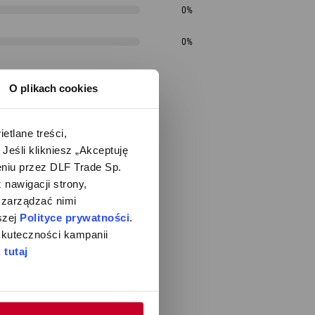
0%
0%
O plikach cookies
lane treści, 
śli klikniesz „Akceptuję 
iu przez DLF Trade Sp. 
nawigacji strony, 
zarządzać nimi 
zej 
Polityce prywatności
. 
kuteczności kampanii 
 
tutaj