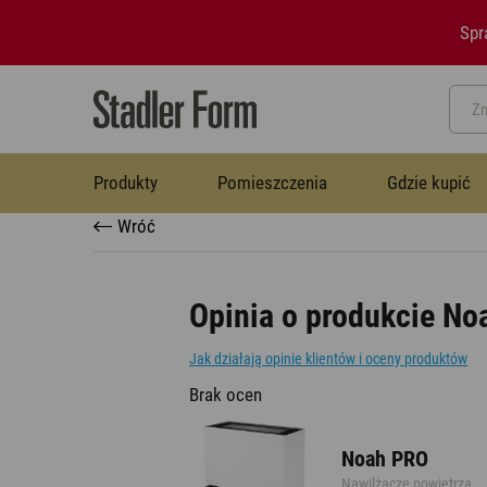
Spr
Produkty
Pomieszczenia
Gdzie kupić
Wróć
Biuro
Pytania i odpowiedzi
Misja i wartości
Termowentylatory
Opinia o produkcie N
Termowentylatory
Jak działają opinie klientów i oceny produktów
Salon
Blog
Zdjęcia
Osuszacze powietrza
Brak ocen
Osuszacze powietrza
Pokoje dziecięce
Kontakt
Nawilżacze z funkcją oczyszczania
Noah PRO
Nawilżacze powietrza