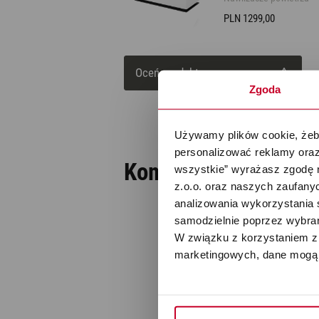
Nawilżacze z funkcją
Outlet
PLN 1299,00
oczyszczania
Oceń produkt
Zgoda
Używamy plików cookie, żeby
personalizować reklamy oraz
Komentarze
wszystkie” wyrażasz zgodę 
(0)
z.o.o. oraz naszych zaufanyc
analizowania wykorzystania 
samodzielnie poprzez wybrani
W związku z korzystaniem z 
marketingowych, dane mogą 