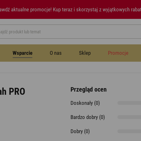
awdź aktualne promocje!
Kup teraz i skorzystaj z wyjątkowych raba
Wsparcie
O nas
Sklep
Promocje
Przestrzeń publiczna
Instrukcje
Historia
Wentylatory
Przegląd ocen
oah PRO
Wentylatory
Doskonały (0)
Sypialnia
Newsletter
Notatki prasowe
Nawilżacze powietrza
Bardzo dobry (0)
Nawilżacze powietrza
Jadalnia
Aromatyzery
Dobry (0)