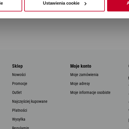
ie
Ustawienia cookie
A
Sklep
Moje konto
Nowości
Moje zamówienia
Promocje
Moje adresy
Outlet
Moje informacje osobiste
Najczęściej kupowane
Płatności
Wysyłka
Regulamin