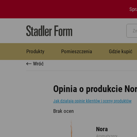
Spr
Produkty
Pomieszczenia
Gdzie kupić
Wróć
Biuro
Pytania i odpowiedzi
Misja i wartości
Termowentylatory
Opinia o produkcie No
Termowentylatory
Jak działają opinie klientów i oceny produktów
Salon
Blog
Zdjęcia
Osuszacze powietrza
Brak ocen
Osuszacze powietrza
Pokoje dziecięce
Kontakt
Nawilżacze z funkcją oczyszczania
Nora
Aromatyzery