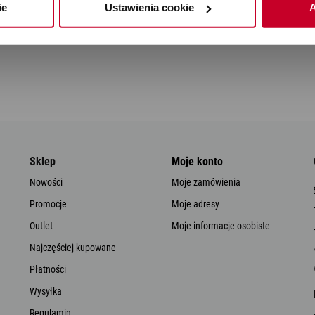
ie
Ustawienia cookie
A
Sklep
Moje konto
Nowości
Moje zamówienia
Promocje
Moje adresy
Outlet
Moje informacje osobiste
Najczęściej kupowane
Płatności
Wysyłka
Regulamin