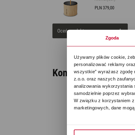
Nawilżacze z funkcją
Outlet
PLN 379,00
oczyszczania
Oceń produkt
Zgoda
Używamy plików cookie, żeby
personalizować reklamy oraz
Komentarze
wszystkie” wyrażasz zgodę 
(0)
z.o.o. oraz naszych zaufanyc
analizowania wykorzystania 
samodzielnie poprzez wybrani
W związku z korzystaniem z 
marketingowych, dane mogą 