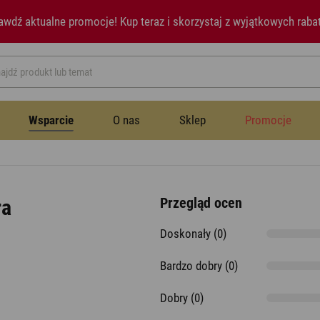
awdź aktualne promocje!
Kup teraz i skorzystaj z wyjątkowych raba
Wsparcie
O nas
Sklep
Promocje
Przestrzeń publiczna
Instrukcje
Historia
Wentylatory
Przegląd ocen
ra
Wentylatory
Doskonały (0)
Sypialnia
Newsletter
Notatki prasowe
Nawilżacze powietrza
Bardzo dobry (0)
Nawilżacze powietrza
Jadalnia
Aromatyzery
Dobry (0)