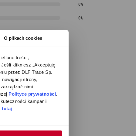
0%
0%
O plikach cookies
lane treści, 
śli klikniesz „Akceptuję 
iu przez DLF Trade Sp. 
nawigacji strony, 
zarządzać nimi 
zej 
Polityce prywatności
. 
kuteczności kampanii 
 
tutaj