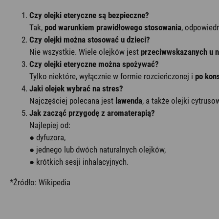
Czy olejki eteryczne są bezpieczne?
Tak,
pod warunkiem prawidłowego stosowania
, odpowiedn
Czy olejki można stosować u dzieci?
Nie wszystkie. Wiele olejków jest
przeciwwskazanych u ni
Czy olejki eteryczne można spożywać?
Tylko niektóre, wyłącznie w formie rozcieńczonej i
po kons
Jaki olejek wybrać na stres?
Najczęściej polecana jest
lawenda
, a także olejki cytrus
Jak zacząć przygodę z aromaterapią?
Najlepiej od:
● dyfuzora,
● jednego lub dwóch naturalnych olejków,
● krótkich sesji inhalacyjnych.
*Źródło: Wikipedia