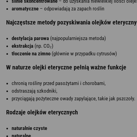
silnie skoncentrowane
– do uzyskania niewielkiej ilości olej
aromatyczne
– odpowiadają za zapach roślin
Najczęstsze metody pozyskiwania olejków eteryczn
destylacja parowa
(najpopularniejsza metoda)
ekstrakcja
(np. CO₂)
tłoczenie na zimno
(głównie w przypadku cytrusów)
W naturze olejki eteryczne pełnią ważne funkcje
chronią rośliny przed pasożytami i chorobami,
odstraszają szkodniki,
przyciągają pożyteczne owady zapylające, takie jak pszczoły.
Rodzaje olejków eterycznych
naturalnie czyste
naturalne