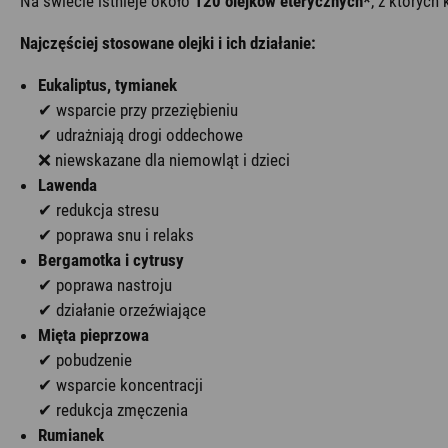
Na świecie istnieje około
120 olejków eterycznych*
, z których
Najczęściej stosowane olejki i ich działanie:
Eukaliptus, tymianek
✔ wsparcie przy przeziębieniu
✔ udrażniają drogi oddechowe
❌ niewskazane dla niemowląt i dzieci
Lawenda
✔ redukcja stresu
✔ poprawa snu i relaks
Bergamotka i cytrusy
✔ poprawa nastroju
✔ działanie orzeźwiające
Mięta pieprzowa
✔ pobudzenie
✔ wsparcie koncentracji
✔ redukcja zmęczenia
Rumianek