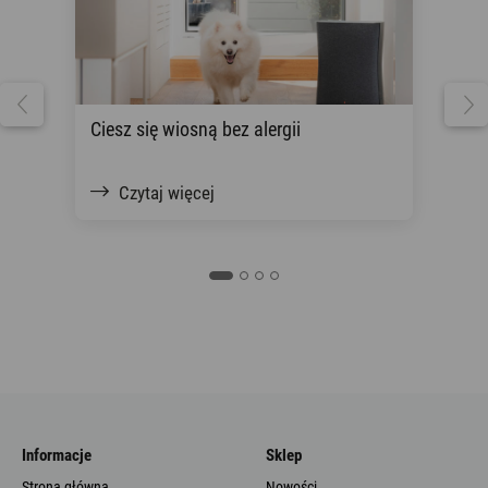
Ciesz się wiosną bez alergii
Now
Czytaj więcej
Informacje
Sklep
Strona główna
Nowości