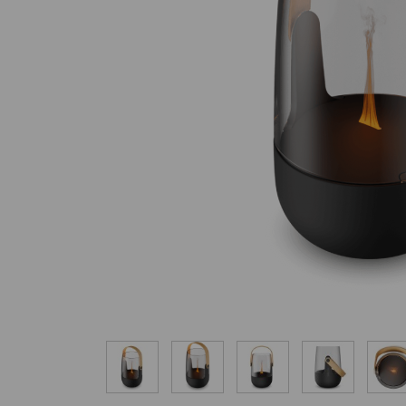
Nawilżacze z funkcją
Outlet
oczyszczania