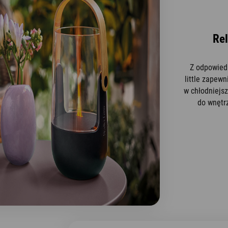
Rel
Z odpowied
little zapew
w chłodniejs
do wnętrz