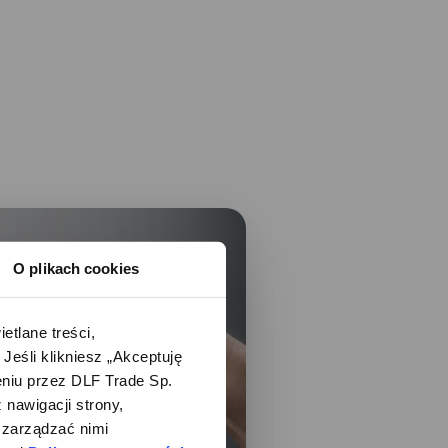
O plikach cookies
lane treści, 
śli klikniesz „Akceptuję 
iu przez DLF Trade Sp. 
nawigacji strony, 
zarządzać nimi 