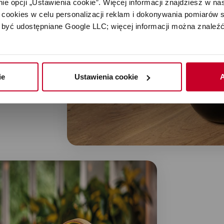
e opcji „Ustawienia cookie”. Więcej informacji znajdziesz w nas
cookies w celu personalizacji reklam i dokonywania pomiarów s
chnologię
być udostępniane Google LLC; więcej informacji można znaleźć
ybrany olejek
ie
Ustawienia cookie
A