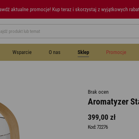
awdź aktualne promocje!
Kup teraz i skorzystaj z wyjątkowych raba
Wsparcie
O nas
Sklep
Promocje
Przestrzeń publiczna
Instrukcje
Historia
Wentylatory
Wentylatory
Brak ocen
Aromatyzer Sta
Sypialnia
Newsletter
Notatki prasowe
Nawilżacze powietrza
399,00 zł
Nawilżacze powietrza
Jadalnia
Aromatyzery
Kod: 72276