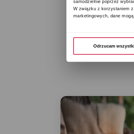
samodzielnie poprzez wybrani
W związku z korzystaniem z 
Sophie little wykorzystuje te
marketingowych, dane mogą 
ultradźwiękową, aby rozpraszać w
eteryczny.
Odrzucam wszystk