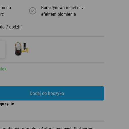
ion do
Bursztynowa mgiełka z
rz
efektem płomienia
 do 7 godzin
ałek
Dodaj do koszyka
gazynie
b podobnego modelu u Autoryzowanych Partnerów: