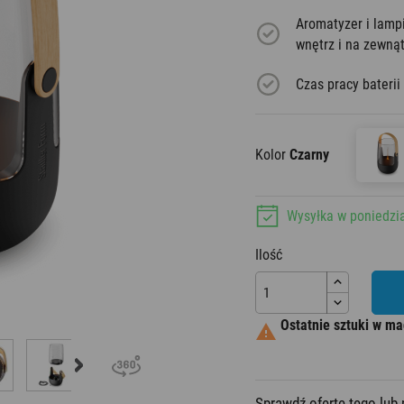
Aromatyzer i lamp
Aromatyzery
wnętrz i na zewnąt
Czas pracy baterii
Kolor
Czarny
Wysyłka w poniedzi
Ilość
Ostatnie sztuki w ma

Sprawdź ofertę tego lu