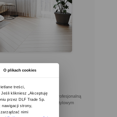
O plikach cookies
lane treści, 
śli klikniesz „Akceptuję 
 funkcjom, Lukas Pro oferuje profesjonalną
iu przez DLF Trade Sp. 
zenia gospodarstwa domowego o stylowym
nawigacji strony, 
zarządzać nimi 