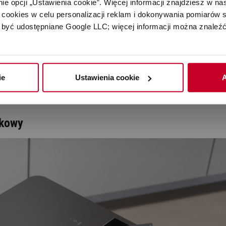
e opcji „Ustawienia cookie”. Więcej informacji znajdziesz w nas
cookies w celu personalizacji reklam i dokonywania pomiarów s
być udostępniane Google LLC; więcej informacji można znaleźć
czacz powietrza
ie
Ustawienia cookie
A
lgotnym i zanieczyszczonym powietrzem. To, czy chcesz tylko o
ykowy