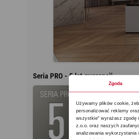
Seria PRO - 5 lat gwarancji
Zgoda
Używamy plików cookie, żeby
personalizować reklamy oraz
Dzięki swojej niezwykle
wszystkie” wyrażasz zgodę 
supermoc. Seria Pro od
z.o.o. oraz naszych zaufanyc
designie. Każde urządzen
analizowania wykorzystania 