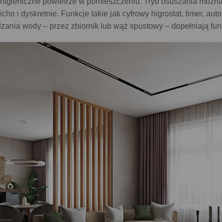
 higieniczne powietrze w pomieszczeniu. Tryb osuszania można
ho i dyskretnie. Funkcje takie jak cyfrowy higrostat, timer, au
ania wody – przez zbiornik lub wąż spustowy – dopełniają fun