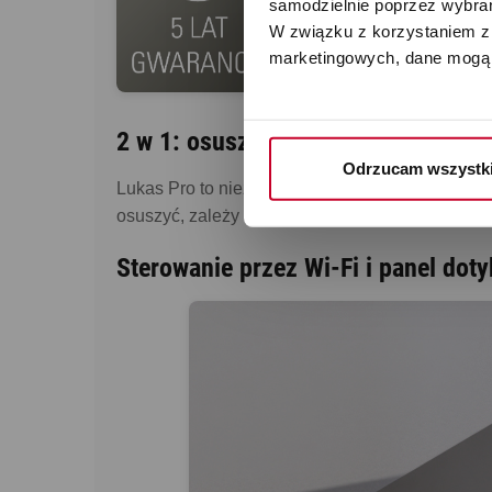
samodzielnie poprzez wybrani
W związku z korzystaniem z 
marketingowych, dane mogą 
2 w 1: osuszacz powietrza i oczysz
Odrzucam wszystk
Lukas Pro to niezawodny towarzysz w walce z wi
osuszyć, zależy wyłącznie od Ciebie.
Sterowanie przez Wi-Fi i panel dot