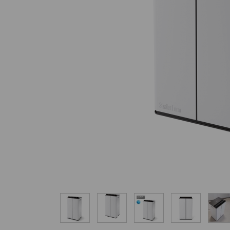
Nawilżacze z funkcją
Outlet
oczyszczania