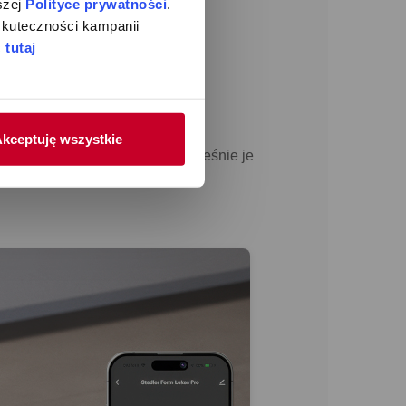
zej 
Polityce prywatności
. 
kuteczności kampanii 
 
tutaj
kceptuję wszystkie
czyścić powietrze, czy jednocześnie je