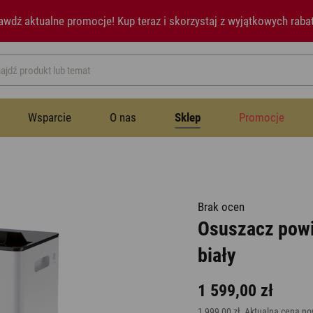
awdź aktualne promocje!
Kup teraz i skorzystaj z wyjątkowych raba
Wsparcie
O nas
Sklep
Promocje
Przestrzeń publiczna
Instrukcje
Historia
Wentylatory
Wentylatory
Brak ocen
Osuszacz powi
Sypialnia
Newsletter
Notatki prasowe
Nawilżacze powietrza
biały
Nawilżacze powietrza
Jadalnia
Aromatyzery
1 599,00 zł
1 999,00 zł
Aktualna cena no