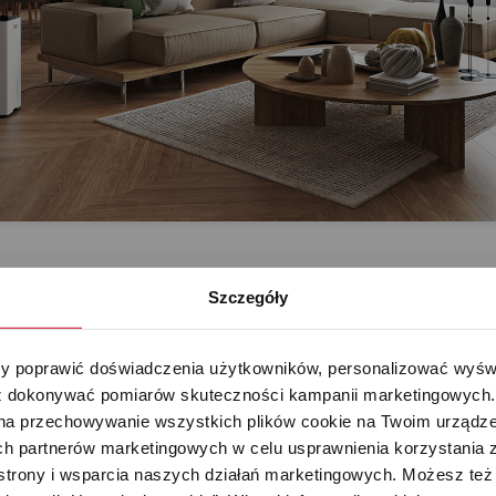
Szczegóły
 poprawić doświadczenia użytkowników, personalizować wyświet
 dokonywać pomiarów skuteczności kampanii marketingowych. Je
 wysokiej wydajności osuszania, trwałym komponentom i różnym
na przechowywanie wszystkich plików cookie na Twoim urządzen
 Stadler Form to bardzo wydajne, trwałe i innowacyjne urząd
h partnerów marketingowych w celu usprawnienia korzystania z 
ie z serii Pro objęte jest pięcioletnią rozszerzoną gwarancją.
strony i wsparcia naszych działań marketingowych. Możesz też 