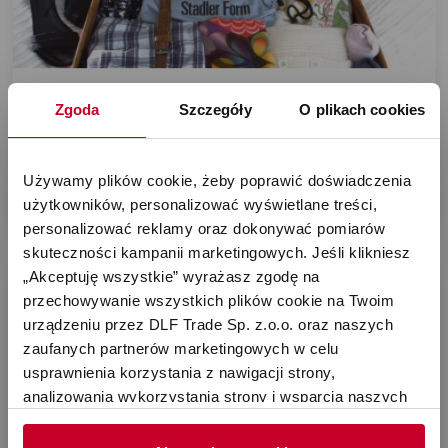
Jak zadbać o dobre powietrze w podróży i
Zgoda
Szczegóły
O plikach cookies
na urlopie
Czytaj więcej
Używamy plików cookie, żeby poprawić doświadczenia 
użytkowników, personalizować wyświetlane treści, 
Stadler Form , 30 mar 2023
personalizować reklamy oraz dokonywać pomiarów 
skuteczności kampanii marketingowych. Jeśli klikniesz 
„Akceptuję wszystkie” wyrażasz zgodę na 
przechowywanie wszystkich plików cookie na Twoim 
urządzeniu przez DLF Trade Sp. z.o.o. oraz naszych 
zaufanych partnerów marketingowych w celu 
usprawnienia korzystania z nawigacji strony, 
analizowania wykorzystania strony i wsparcia naszych 
działań marketingowych. Możesz też zarządzać nimi 
Mądra Eva – zdalnie sterowany nawilżacz
samodzielnie poprzez wybranie opcji „Ustawienia 