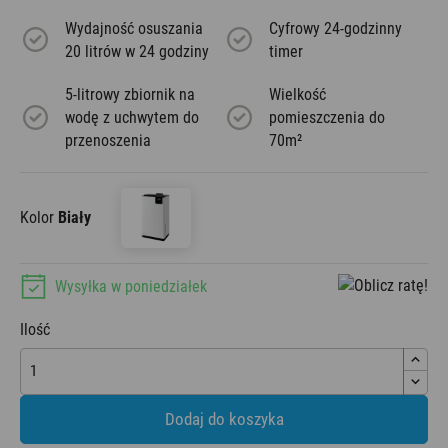
Wydajność osuszania
Cyfrowy 24-godzinny
20 litrów w 24 godziny
timer
5-litrowy zbiornik na
Wielkość
wodę z uchwytem do
pomieszczenia do
przenoszenia
70m²
Kolor
Biały
Wysyłka w poniedziałek
Ilość
Dodaj do koszyka