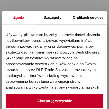
Zgoda
Szczegóły
O plikach cookies
Używamy plików cookie, żeby poprawić doświadczenia 
użytkowników, personalizować wyświetlane treści, 
personalizować reklamy oraz dokonywać pomiarów 
skuteczności kampanii marketingowych. Jeśli klikniesz 
„Akceptuję wszystkie” wyrażasz zgodę na 
Dane techniczne
przechowywanie wszystkich plików cookie na Twoim 
urządzeniu przez DLF Trade Sp. z.o.o. oraz naszych 
zaufanych partnerów marketingowych w celu 
Poziomy pracy
3
usprawnienia korzystania z nawigacji strony, 
analizowania wykorzystania strony i wsparcia naszych 
Wydajność
20 l
działań marketingowych. Możesz też zarządzać nimi 
samodzielnie poprzez wybranie opcji „Ustawienia 
Akceptuję wszystkie
Moc
270 W
cookie”. Więcej informacji znajdziesz w naszej 
Polityce 