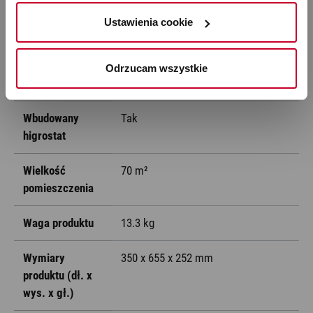
prywatności
. W związku z korzystaniem z cookies w 
Poziom
33 – 44 dB(A)
celu personalizacji reklam i dokonywania pomiarów 
Ustawienia cookie
głośności
skuteczności kampanii marketingowych, dane mogą być 
udostępniane Google LLC; więcej informacji można 
Pojemność
4.6 l
Odrzucam wszystkie
znaleźć 
tutaj
zbiornika
Wbudowany
Tak
higrostat
Wielkość
70 m²
pomieszczenia
Waga produktu
13.3 kg
Wymiary
350 x 655 x 252 mm
produktu (dł. x
wys. x gł.)