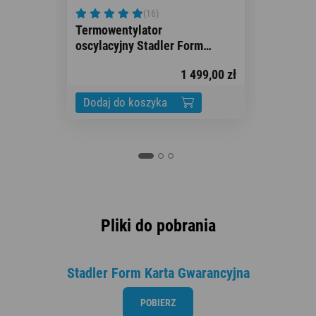
Wen
(16)
osc
Termowentylator
Pete
oscylacyjny Stadler Form
Paul, biały
1 499,00 zł
Dodaj do koszyka
Pliki do pobrania
Stadler Form Karta Gwarancyjna
POBIERZ