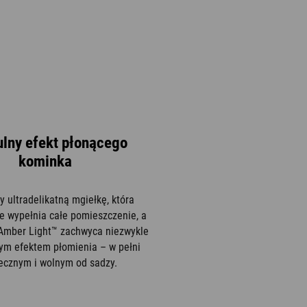
ulny efekt płonącego
kominka
y ultradelikatną mgiełkę, która
e wypełnia całe pomieszczenie, a
Amber Light™ zachwyca niezwykle
nym efektem płomienia – w pełni
ecznym i wolnym od sadzy.