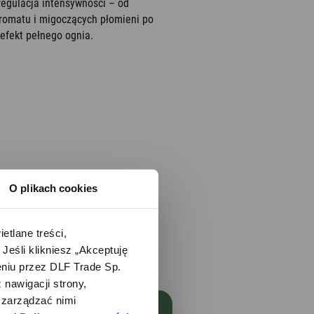
regulacja intensywności – od
romatu i migoczących płomieni po
efekt pełnego ognia.
O plikach cookies
lane treści, 
śli klikniesz „Akceptuję 
iu przez DLF Trade Sp. 
nawigacji strony, 
zarządzać nimi 