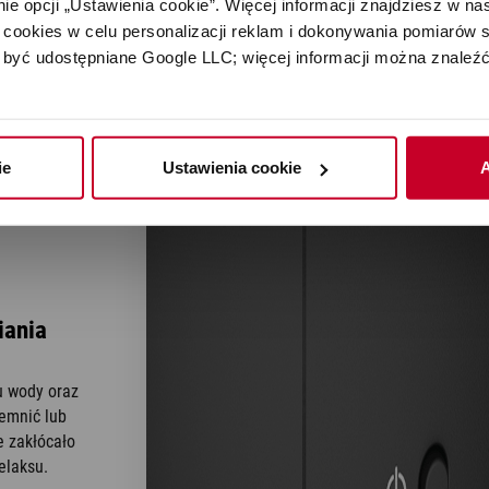
e opcji „Ustawienia cookie”. Więcej informacji znajdziesz w nas
cookies w celu personalizacji reklam i dokonywania pomiarów s
być udostępniane Google LLC; więcej informacji można znaleźć
ie
Ustawienia cookie
A
iania
u wody oraz
emnić lub
e zakłócało
elaksu.