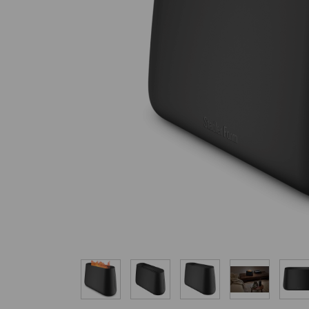
Nawilżacze z funkcją
Outlet
oczyszczania