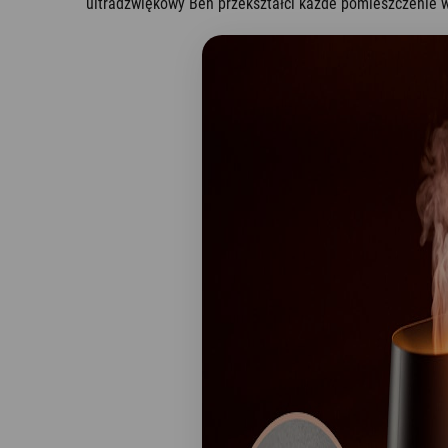
ultradźwiękowy Ben przekształci każde pomieszczenie w