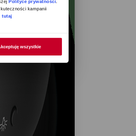
zej 
Polityce prywatności
. 
kuteczności kampanii 
 
tutaj
kceptuję wszystkie