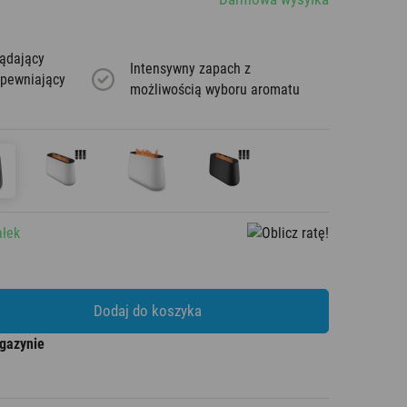
lądający
Intensywny zapach z
apewniający
możliwością wyboru aromatu
ałek
Dodaj do koszyka
gazynie