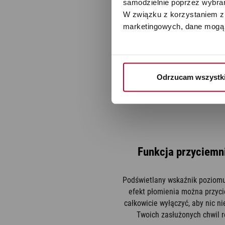
samodzielnie poprzez wybrani
W związku z korzystaniem z 
marketingowych, dane mogą 
Odrzucam wszystk
Funkcja przyciemn
Podświetlany wskaźnik poziom
efekt płomienia można przyci
całkowicie wyłączyć, aby nic ni
Twoich zasłużonych chwil r