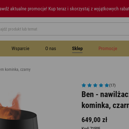
awdź aktualne promocje!
Kup teraz i skorzystaj z wyjątkowych raba
Wsparcie
O nas
Sklep
Promocje
tem kominka, czarny
Przestrzeń publiczna
Instrukcje
Historia
Wentylatory
Wentylatory
(17)
Ben - nawilżac
Sypialnia
Newsletter
Notatki prasowe
Nawilżacze powietrza
kominka, czar
Nawilżacze powietrza
Jadalnia
Aromatyzery
649,00 zł
Kod: 71595