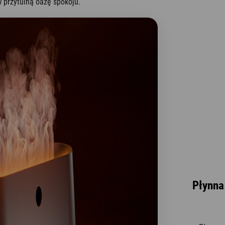
 przytulną oazę spokoju.
Płynna