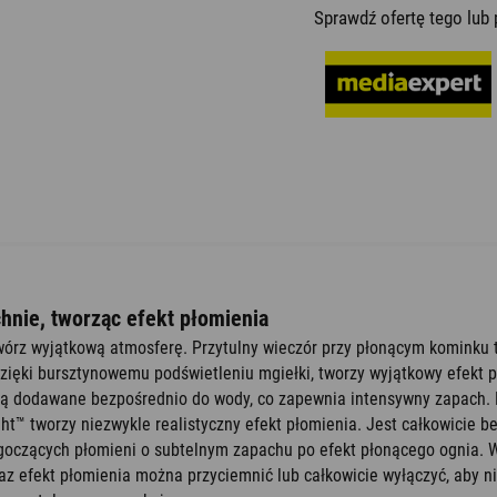
Sprawdź ofertę tego lu
hnie, tworząc efekt płomienia
twórz wyjątkową atmosferę. Przytulny wieczór przy płonącym kominku t
zięki bursztynowemu podświetleniu mgiełki, tworzy wyjątkowy efekt p
są dodawane bezpośrednio do wody, co zapewnia intensywny zapach. B
ht™ tworzy niezwykle realistyczny efekt płomienia. Jest całkowicie 
igoczących płomieni o subtelnym zapachu po efekt płonącego ognia.
z efekt płomienia można przyciemnić lub całkowicie wyłączyć, aby ni