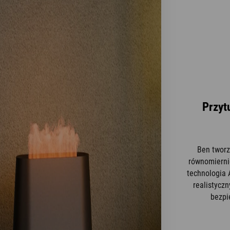
Przyt
Ben tworz
równomierni
technologia 
realistycz
bezpi