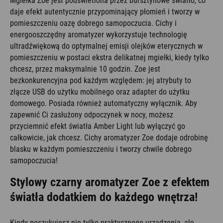
Mgiełka Zoe jest podświetlona przez bursztynowe światło, co
daje efekt autentycznie przypominający płomień i tworzy w
pomieszczeniu oazę dobrego samopoczucia. Cichy i
energooszczędny aromatyzer wykorzystuje technologię
ultradźwiękową do optymalnej emisji olejków eterycznych w
pomieszczeniu w postaci ekstra delikatnej mgiełki, kiedy tylko
chcesz, przez maksymalnie 10 godzin. Zoe jest
bezkonkurencyjna pod każdym względem: jej atrybuty to
złącze USB do użytku mobilnego oraz adapter do użytku
domowego. Posiada również automatyczny wyłącznik. Aby
zapewnić Ci zasłużony odpoczynek w nocy, możesz
przyciemnić efekt światła Amber Light lub wyłączyć go
całkowicie, jak chcesz. Cichy aromatyzer Zoe dodaje odrobinę
blasku w każdym pomieszczeniu i tworzy chwile dobrego
samopoczucia!
Stylowy czarny aromatyzer Zoe z efektem
światła dodatkiem do każdego wnętrza!
Kiedy poszukujesz nie tylko praktycznego urządzenia, ale