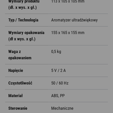
Wymiary produktu
113 x 105 x 105 mm
(dł. x wys. x gł.)
Typ / Technologia
Aromatyzer ultradźwiękowy
Wymiary opakowania
155 x 165 x 155 mm
(dł x wys. x gł.)
Waga z
0,5 kg
opakowaniem
Napięcie
5 V / 2 A
Częstotliwość
50 / 60 Hz
Materiał
ABS, PP
Sterowanie
Mechaniczne