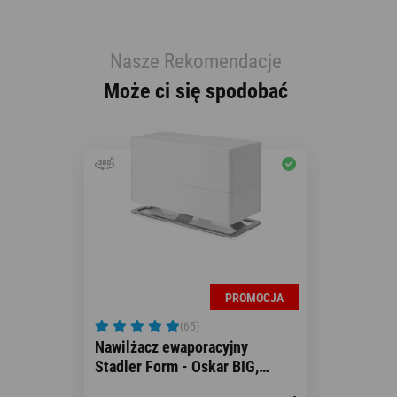
Nasze Rekomendacje
Może ci się spodobać
PROMOCJA
Naw
(65)
Sta
Nawilżacz ewaporacyjny
cza
Stadler Form - Oskar BIG,
biały