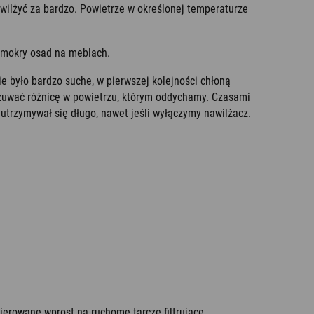
wilżyć za bardzo. Powietrze w określonej temperaturze
 mokry osad na meblach.
e było bardzo suche, w pierwszej kolejności chłoną
czuwać różnicę w powietrzu, którym oddychamy. Czasami
 utrzymywał się długo, nawet jeśli wyłączymy nawilżacz.
kierowane wprost na ruchome tarcze filtrujące