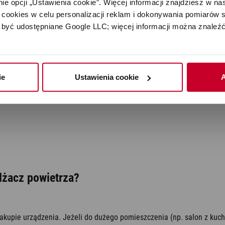
e opcji „Ustawienia cookie”. Więcej informacji znajdziesz w nas
cookies w celu personalizacji reklam i dokonywania pomiarów s
niu urządzenia. Podobnie jak w przypadku nawilżaczy ultradźwiękowyc
być udostępniane Google LLC; więcej informacji można znaleźć
ty. Ze względu na osadzający się na grzałce kamień nawilżacze parow
ie
Ustawienia cookie
A
lżacz powietrza?
 zakupie urządzenia. Jeżeli do dużego pomieszczenia (np. salon z ku