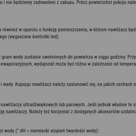
u i nie będziemy zadowoleni z zakupu. Prócz powierzchni pokoju na
również w oparciu o funkcję pomieszczenia, w którym nawilżacz będzi
nego (wygaszane kontrolki led).
e gram wody zostanie uwolnionych do powietrza w ciągu godziny. Pr
 ewaporacyjnych, wydajność może być różna w zależności od tempera
i wady. Kupując nawilżacz należy zastanowić się, na jakich cechach n
nawilżaczy ultradźwiękowych lub parowych. Jeśli jednak właśnie te s
ję nawilżaczy. Należy też korzystać z dostępnych akcesoriów uzdatn
i wody (° dH = niemiecki stopień twardości wody):