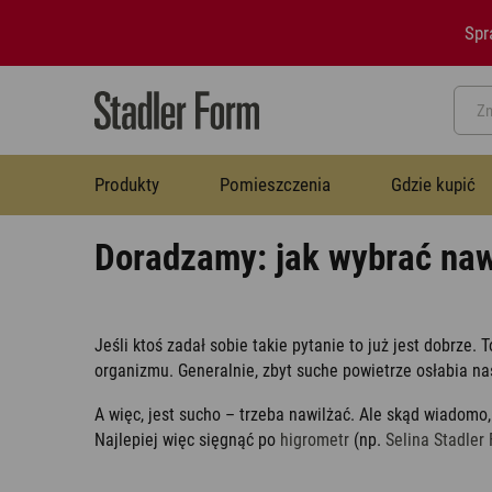
Spr
Produkty
Pomieszczenia
Gdzie kupić
Doradzamy: jak wybrać naw
Biuro
Pytania i odpowiedzi
Misja i wartości
Termowentylatory
Termowentylatory
Jeśli ktoś zadał sobie takie pytanie to już jest dobrze
organizmu. Generalnie, zbyt suche powietrze osłabia n
Salon
Blog
Zdjęcia
Osuszacze powietrza
A więc, jest sucho – trzeba nawilżać. Ale skąd wiadomo
Osuszacze powietrza
Najlepiej więc sięgnąć po
higrometr
(np.
Selina Stadler
Pokoje dziecięce
Kontakt
Nawilżacze z funkcją oczyszczania