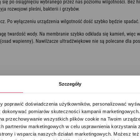
 się po osiągnięciu wybranego przez nas poziomu wilgotności. Bez hi
yja rozwojowi pleśni, bakterii i grzybów.
acz. Po wyłączeniu urządzenia wilgotność dość szybko będzie spadać.
gę twardość wody. Na membranie szybko odkłada się kamień, więc w
(osad wapienny). Nawilżacze ultradźwiękowe nie są polecane dla posi
Szczegóły
 poprawić doświadczenia użytkowników, personalizować wyświet
 dokonywać pomiarów skuteczności kampanii marketingowych. Je
na przechowywanie wszystkich plików cookie na Twoim urządzen
h partnerów marketingowych w celu usprawnienia korzystania z 
strony i wsparcia naszych działań marketingowych. Możesz też 
 higienicznej pary. Woda w nawilżaczu jest podgrzewana za pomocą gr