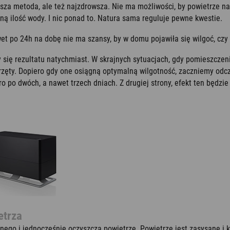
sza metoda, ale też najzdrowsza. Nie ma możliwości, by powietrze na
loną ilość wody. I nic ponad to. Natura sama reguluje pewne kwestie.
t po 24h na dobę nie ma szansy, by w domu pojawiła się wilgoć, czy
 się rezultatu natychmiast. W skrajnych sytuacjach, gdy pomieszczeni
sprzęty. Dopiero gdy one osiągną optymalną wilgotność, zaczniemy od
 po dwóch, a nawet trzech dniach. Z drugiej strony, efekt ten będzie
etrza
jnego i jednocześnie oczyszcza powietrze. Powietrze jest zasysane i 