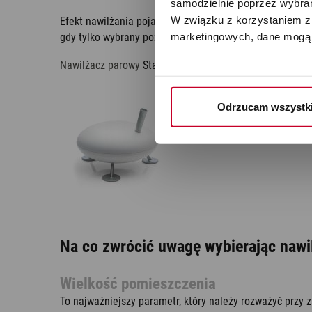
samodzielnie poprzez wybrani
W związku z korzystaniem z 
Efekt nawilżania pojawia się natychmiast po uruchomie
marketingowych, dane mogą 
gdy tylko wybrany poziom wilgotności zostanie osiągnię
Nawilżacz parowy
Stadler Form:
Odrzucam wszystk
Na co zwrócić uwagę wybierając nawi
Wielkość pomieszczenia
To najważniejszy parametr, który należy rozważyć przy