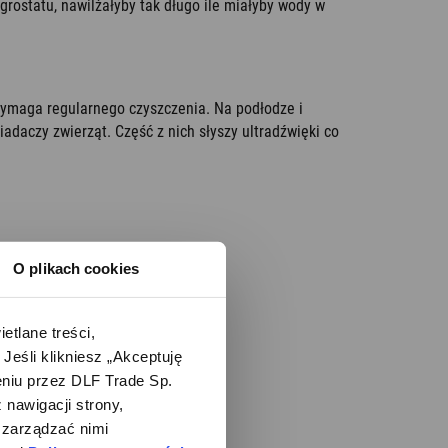
grostatu, nawilżałyby tak długo ile miałyby wody w
ymaga regularnego czyszczenia. Na podłodze i
adaczy zwierząt. Część z nich słyszy ultradźwięki co
O plikach cookies
lane treści, 
śli klikniesz „Akceptuję 
iu przez DLF Trade Sp. 
nawigacji strony, 
zarządzać nimi 
załki ceramicznej.