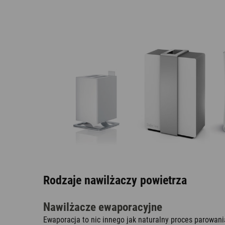
Nawilżacze z funkcją
Outlet
oczyszczania
Rodzaje nawilżaczy powietrza
Nawilżacze ewaporacyjne
Ewaporacja to nic innego jak naturalny proces parowan