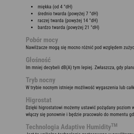
miękka (od 4 °dH)
średnio twarda (powyżej 7 °dH)
raczej twarda (powyżej 14 °dH)
bardzo twarda (powyżej 21 °dH)
Pobór mocy
Nawilżacze mogą się mocno różnić pod względem zużycia
Głośność
Im mniej decybeli dB(A) tym lepiej. Zwłaszcza, gdy plan
Tryb nocny
W trybie nocnym istnieje możliwość wygaszenia lub całko
Higrostat
Dzięki higrostatowi możemy ustawić pożądany poziom wi
włączy się ponownie i będzie pracowało do momentu gd
TM
Technologia Adaptive Humidity