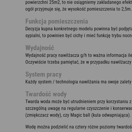
powierzchni 25m2, to nie osiągniemy zakładanego efekt
ogół przyjmuje się, że wysokość pomieszczenia to 2,5m.
Funkcja pomieszczenia
Decyzja kupna konkretnego modelu powinna być podjęta 
sypialni, to powinien być cichy i mieć funkcję trybu noc
Wydajność
Wydajność pracy nawilżacza g/h to ważna informacja il
Oczywiście trzeba pamiętać, że w przypadku nawilżaczy
System pracy
Każdy system / technologia nawilżania ma swoje zalety 
Twardość wody
Twarda woda może być utrudnieniem przy korzystaniu z 
szczególną uwagę na regularne czyszczenie i konserwac
(zmiękczacz wody), czy Magic ball (kula odwapniająca).
Wodę można podzielić na cztery różne poziomy twardośc