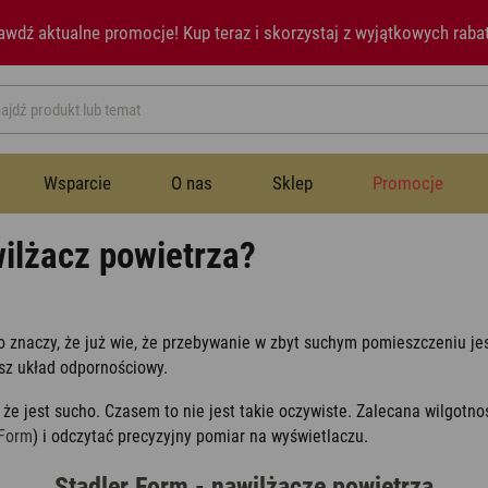
awdź aktualne promocje!
Kup teraz i skorzystaj z wyjątkowych raba
Wsparcie
O nas
Sklep
Promocje
ilżacz powietrza?
Przestrzeń publiczna
Instrukcje
Historia
Wentylatory
W
Wentylatory
. To znaczy, że już wie, że przebywanie w zbyt suchym pomieszczeniu 
asz układ odpornościowy.
Sypialnia
Newsletter
Notatki prasowe
Nawilżacze powietrza
, że jest sucho. Czasem to nie jest takie oczywiste. Zalecana wilgot
Nawilżacze powietrza
 Form
) i odczytać precyzyjny pomiar na wyświetlaczu.
Jadalnia
Aromatyzery
Stadler Form - nawilżacze powietrza