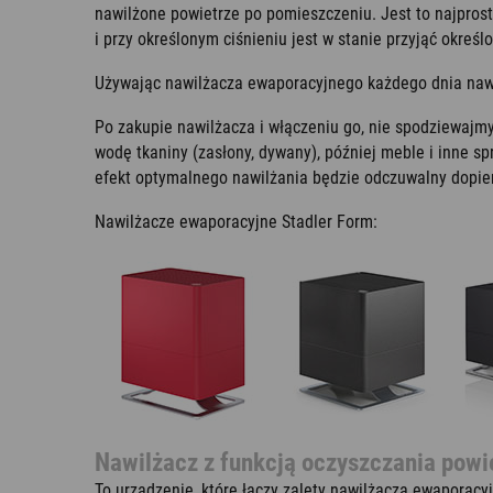
nawilżone powietrze po pomieszczeniu. Jest to najprost
i przy określonym ciśnieniu jest w stanie przyjąć okreś
Używając nawilżacza ewaporacyjnego każdego dnia nawe
Po zakupie nawilżacza i włączeniu go, nie spodziewajmy
wodę tkaniny (zasłony, dywany), później meble i inne 
efekt optymalnego nawilżania będzie odczuwalny dopiero
Nawilżacze ewaporacyjne Stadler Form:
Nawilżacz z funkcją oczyszczania powi
To urządzenie, które łączy zalety nawilżacza ewaporacy