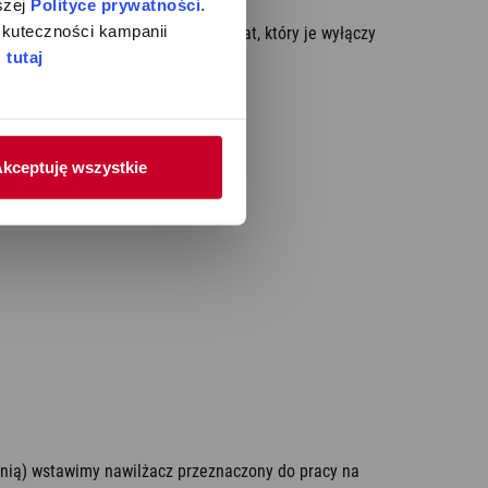
zej 
Polityce prywatności
. 
kuteczności kampanii 
h są one wyposażone są w higrostat, który je wyłączy
 
tutaj
e należy często czyścić.
kceptuję wszystkie
chnią) wstawimy nawilżacz przeznaczony do pracy na