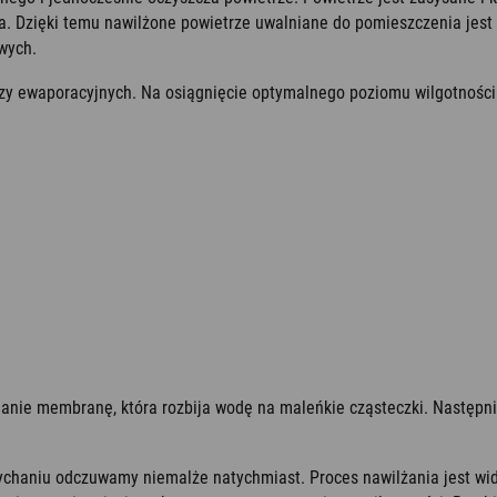
a. Dzięki temu nawilżone powietrze uwalniane do pomieszczenia jest 
wych.
czy ewaporacyjnych. Na osiągnięcie optymalnego poziomu wilgotności 
rganie membranę, która rozbija wodę na maleńkie cząsteczki. Następ
dychaniu odczuwamy niemalże natychmiast. Proces nawilżania jest wi