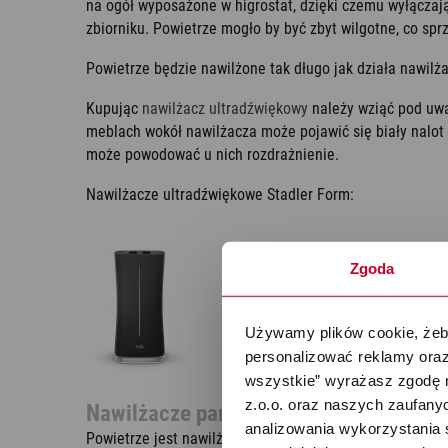
na ogół wyposażone w higrostat, dzięki czemu wyłączają
zbiorniku. Powietrze mogło by być zbyt wilgotne, co sprz
Powietrze będzie nawilżone tak długo jak działa nawilż
Kupując
nawilżacz ultradźwiękowy
należy wziąć pod uwa
meblach wokół nawilżacza może pojawić się biały nalot 
może powodować u nich rozdrażnienie.
Nawilżacze ultradźwiękowe Stadler Form:
Zgoda
Używamy plików cookie, żeby
personalizować reklamy oraz
wszystkie” wyrażasz zgodę 
z.o.o. oraz naszych zaufanyc
Nawilżacze parowe (parowniki)
analizowania wykorzystania 
Powietrze jest nawilżane za pomocą widocznej gorącej,