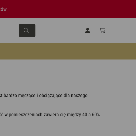
tów.
Piwnica/Pokój gier
i-Fi – szybki start
Projektanci i nagrody
Higrometry
Higrometry
jest bardzo męczące i obciążające dla naszego
Kuchnia
Dodaj opinie
Oczyszczacze powietrza
ność w pomieszczeniach zawiera się między 40 a 60%.
Oczyszczacze powietrza
Łazienka
Akcesoria