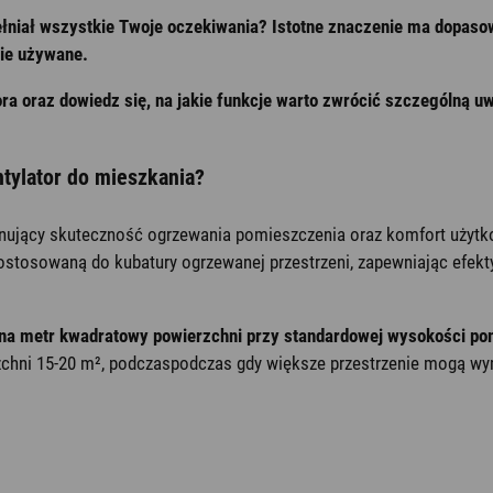
pełniał wszystkie Twoje oczekiwania? Istotne znaczenie ma dopaso
zie używane.
ora oraz dowiedz się, na jakie funkcje warto zwrócić szczególną
tylator do mieszkania?
ujący skuteczność ogrzewania pomieszczenia oraz komfort użytk
ostosowaną do kubatury ogrzewanej przestrzeni, zapewniając efek
na metr kwadratowy powierzchni przy standardowej wysokości po
chni 15-20 m², podczaspodczas gdy większe przestrzenie mogą wy