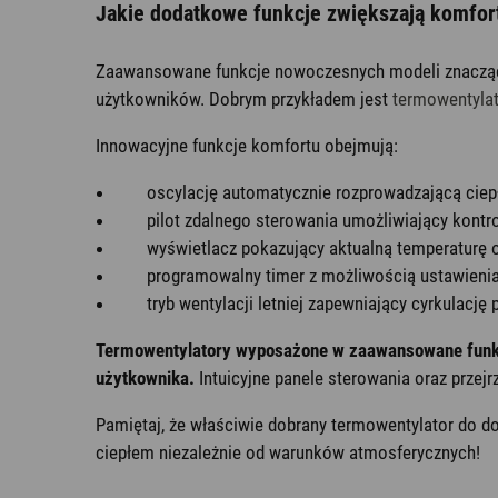
Jakie dodatkowe funkcje zwiększają komfor
Zaawansowane funkcje nowoczesnych modeli znacząco
użytkowników. Dobrym przykładem jest
termowentylat
Innowacyjne funkcje komfortu obejmują:
oscylację automatycznie rozprowadzającą ciep
pilot zdalnego sterowania umożliwiający kontro
wyświetlacz pokazujący aktualną temperaturę o
programowalny timer z możliwością ustawienia
tryb wentylacji letniej zapewniający cyrkulację
Termowentylatory wyposażone w zaawansowane funkcje
użytkownika.
Intuicyjne panele sterowania oraz prze
Pamiętaj, że właściwie dobrany termowentylator do d
ciepłem niezależnie od warunków atmosferycznych!