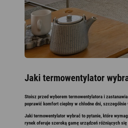
Nawilżacze z funkcją
Outlet
oczyszczania
Jaki termowentylator wybr
Stoisz przed wyborem termowentylatora i zastanawia
poprawić komfort cieplny w chłodne dni, szczególn
Jaki termowentylator wybrać to pytanie, które wyma
rynek oferuje szeroką gamę urządzeń różniących się 