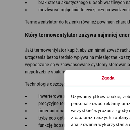
brak stresu akustycznego u osób wrażliwych na
możliwość oglądania telewizji czy prowadzeni
Termowentylator do łazienki również powinien charak
Który termowentylator zużywa najmniej ener
Jaki termowentylator kupić, aby zminimalizować rach
urządzenia bezpośrednio wpływa na miesięczne koszt
wyposażone są w zaawansowane systemy sterowania mo
niepotrzebne spalanie energii po osiągnięciu komfor
Zgoda
Technologie oszczędzające energię obejmują:
inwerterowe sterowanie mocą dostosowujące z
Używamy plików cookie, żeby
precyzyjne termostaty utrzymujące stałą tempe
personalizować reklamy oraz
timer automatycznie wyłączający urządzenie p
wszystkie” wyrażasz zgodę 
z.o.o. oraz naszych zaufanyc
tryby eco optymalizujące zużycie energii;
analizowania wykorzystania 
funkcję boost zapewniającą szybkie nagrzanie