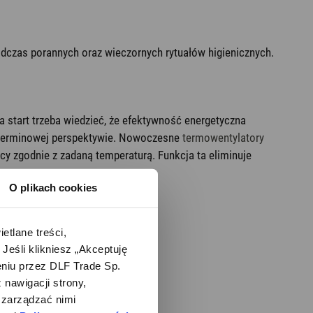
odczas porannych oraz wieczornych rytuałów higienicznych.
 start trzeba wiedzieć, że efektywność energetyczna
goterminowej perspektywie. Nowoczesne
termowentylatory
 zgodnie z zadaną temperaturą. Funkcja ta eliminuje
O plikach cookies
lane treści, 
śli klikniesz „Akceptuję 
iu przez DLF Trade Sp. 
nawigacji strony, 
zarządzać nimi 