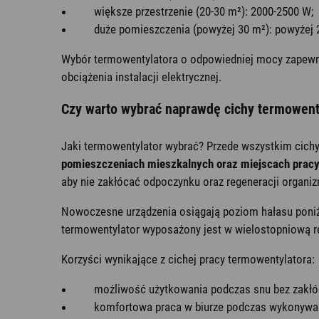
większe przestrzenie (20-30 m²): 2000-2500 W;
duże pomieszczenia (powyżej 30 m²): powyżej 2
Wybór termowentylatora o odpowiedniej mocy zapewni
obciążenia instalacji elektrycznej.
Czy warto wybrać naprawdę cichy termowent
Jaki termowentylator wybrać? Przede wszystkim cich
pomieszczeniach mieszkalnych oraz miejscach prac
aby nie zakłócać odpoczynku oraz regeneracji organi
Nowoczesne urządzenia osiągają poziom hałasu poniżej
termowentylator wyposażony jest w wielostopniową re
Korzyści wynikające z cichej pracy termowentylatora:
możliwość użytkowania podczas snu bez zakłó
komfortowa praca w biurze podczas wykonywan