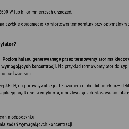
500 W lub kilka mniejszych urządzeń.
a szybkie osiągnięcie komfortowej temperatury przy optymalnym z
ylator?
y!
Poziom hałasu generowanego przez termowentylator ma kluczow
y wymagających koncentracji.
Na przykład termowentylator do sypi
zmu podczas snu.
 45 dB, co porównywalne jest z szumem cichej biblioteki czy deli
gulację prędkości wentylatora, umożliwiającą dostosowanie intens
cania odpoczynku;
ia zadań wymagających koncentracji;