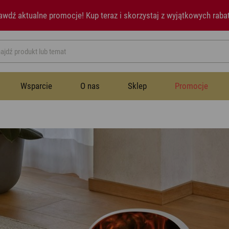
awdź aktualne promocje!
Kup teraz i skorzystaj z wyjątkowych raba
Wsparcie
O nas
Sklep
Promocje
Przestrzeń publiczna
Instrukcje
Historia
Wentylatory
Wentylatory
Sypialnia
Newsletter
Notatki prasowe
Nawilżacze powietrza
Nawilżacze powietrza
Jadalnia
Aromatyzery