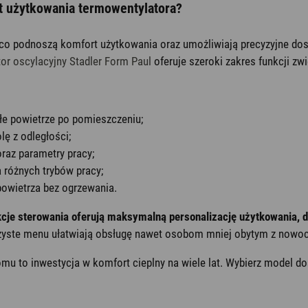
t użytkowania termowentylatora?
 podnoszą komfort użytkowania oraz umożliwiają precyzyjne dost
or oscylacyjny Stadler Form Paul
oferuje szeroki zakres funkcji zw
łe powietrze po pomieszczeniu;
lę z odległości;
raz parametry pracy;
 różnych trybów pracy;
 powietrza bez ogrzewania.
 sterowania oferują maksymalną personalizację użytkowania, dos
jrzyste menu ułatwiają obsługę nawet osobom mniej obytym z nowo
omu to inwestycja w komfort cieplny na wiele lat. Wybierz model 