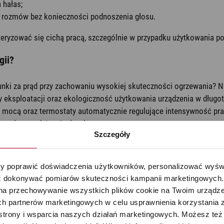
 hałas;
a rozmów bez konieczności podnoszenia głosu.
teryzować się cichą pracą, szczególnie w przypadku użytkowania p
gii?
unki za prąd przy zachowaniu wysokiej skuteczności ogrzewania? Na
y eksploatacji oraz ekologiczność użytkowania urządzenia w dłu
cą oraz termostaty automatycznie regulujące intensywność pracy
towych warunków cieplnych.
Szczegóły
użycie do potrzeb;
 poprawić doświadczenia użytkowników, personalizować wyświet
raturę;
 dokonywać pomiarów skuteczności kampanii marketingowych. Je
o określonym czasie;
na przechowywanie wszystkich plików cookie na Twoim urządzen
h partnerów marketingowych w celu usprawnienia korzystania z 
strony i wsparcia naszych działań marketingowych. Możesz też 
 przy krótkotrwałym zwiększeniu mocy.