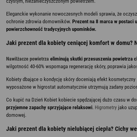
czystym, niezanieczyszczonym powietrzem.
Eleganckie wykonanie nowoczesnych modeli sprawia, że oczyszc
ochronie zdrowia domowników.
Prezent na 8 marca w postaci u
powierzchowność tradycyjnych upominków.
Jaki prezent dla kobiety ceniącej komfort w domu? 
eliminują skutki przesuszenia powietrza 
Nawilżacze powietrza
wilgotność 40-60% wspomaga regenerację skóry, poprawia jakoś
Kobiety dbające o kondycję skóry doceniają efekt kosmetyczn
wyposażone w higrostat automatycznie utrzymują zadany poziom
Co kupić na Dzień Kobiet kobiecie spędzającej dużo czasu w d
przyjemne zapachy sprzyjające relaksowi
.
jako uzup
Higrometry
domowej.
Jaki prezent dla kobiety nielubiącej ciepła? Cichy we