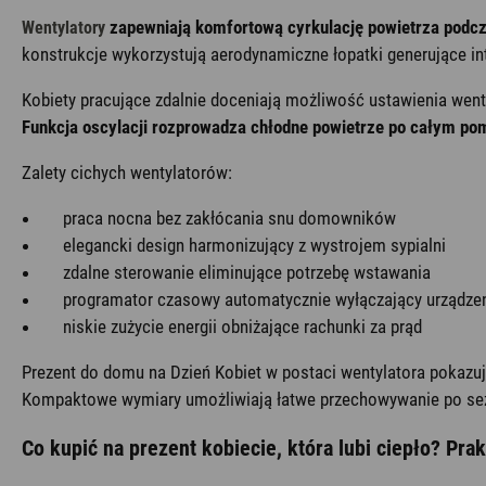
zapewniają komfortową cyrkulację powietrza podcza
Wentylatory
konstrukcje wykorzystują aerodynamiczne łopatki generujące i
Kobiety pracujące zdalnie doceniają możliwość ustawienia wen
Funkcja oscylacji rozprowadza chłodne powietrze po całym pom
Zalety cichych wentylatorów:
praca nocna bez zakłócania snu domowników
elegancki design harmonizujący z wystrojem sypialni
zdalne sterowanie eliminujące potrzebę wstawania
programator czasowy automatycznie wyłączający urządze
niskie zużycie energii obniżające rachunki za prąd
Prezent do domu na Dzień Kobiet w postaci wentylatora pokazu
Kompaktowe wymiary umożliwiają łatwe przechowywanie po sez
Co kupić na prezent kobiecie, która lubi ciepło? Pr