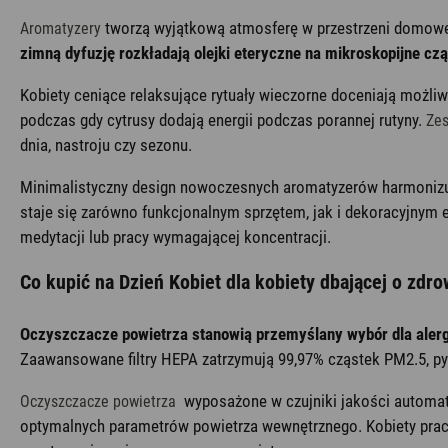
tworzą wyjątkową atmosferę w przestrzeni domowej 
Aromatyzery
zimną dyfuzję rozkładają olejki eteryczne na mikroskopijne c
Kobiety ceniące relaksujące rytuały wieczorne doceniają możl
podczas gdy cytrusy dodają energii podczas porannej rutyny.
Zes
dnia, nastroju czy sezonu.
Minimalistyczny design nowoczesnych aromatyzerów harmonizuje 
staje się zarówno funkcjonalnym sprzętem, jak i dekoracyjnym 
medytacji lub pracy wymagającej koncentracji.
Co kupić na Dzień Kobiet dla kobiety dbającej o zdr
Oczyszczacze powietrza stanowią przemyślany wybór dla alerg
Zaawansowane filtry HEPA zatrzymują 99,97% cząstek PM2.5, pył
wyposażone w czujniki jakości automat
Oczyszczacze powietrza
optymalnych parametrów powietrza wewnętrznego. Kobiety pracu