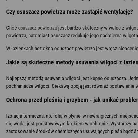
Czy osuszacz powietrza może zastąpić wentylację?
Choć
jest bardzo skuteczny w walce z wilgo
osuszacz powietrza
powietrza, natomiast osuszacz redukuje jego nadmierną wilgot
W łazienkach bez okna osuszacz powietrza jest wręcz nieoceni
Jakie są skuteczne metody usuwania wilgoci z łazie
Najlepszą metodą usuwania wilgoci jest kupno osuszacza. Jedna
pochłaniacze wilgoci. Ciekawą opcją jest również postawienie w ł
Ochrona przed pleśnią i grzybem - jak unikać probl
Izolacja termiczna, np. folią w płynie, w newralgicznych miejs
się woda, jest podstawowym krokiem w ochronie. Wystarczy nawet
zastosowanie środków chemicznych usuwających pleśń bądź środ