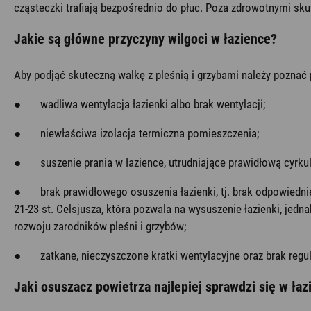
cząsteczki trafiają bezpośrednio do płuc. Poza zdrowotnymi sk
Jakie są główne przyczyny wilgoci w łazience?
Aby podjąć skuteczną walkę z pleśnią i grzybami należy poznać
● wadliwa wentylacja łazienki albo brak wentylacji;
● niewłaściwa izolacja termiczna pomieszczenia;
● suszenie prania w łazience, utrudniające prawidłową cyrkul
● brak prawidłowego osuszenia łazienki, tj. brak odpowiednieg
21-23 st. Celsjusza, która pozwala na wysuszenie łazienki, jed
rozwoju zarodników pleśni i grzybów;
● zatkane, nieczyszczone kratki wentylacyjne oraz brak regul
Jaki osuszacz powietrza najlepiej sprawdzi się w łaz