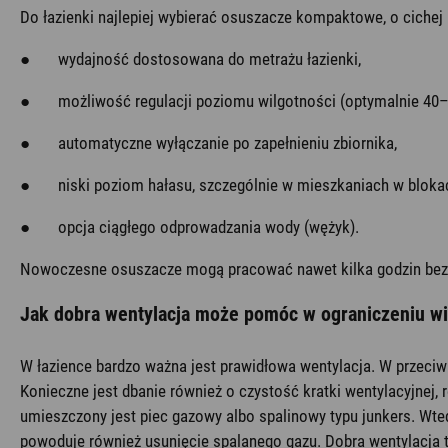
Do łazienki najlepiej wybierać osuszacze kompaktowe, o cichej 
● wydajność dostosowana do metrażu łazienki,
● możliwość regulacji poziomu wilgotności (optymalnie 40–
● automatyczne wyłączanie po zapełnieniu zbiornika,
● niski poziom hałasu, szczególnie w mieszkaniach w bloka
● opcja ciągłego odprowadzania wody (wężyk).
Nowoczesne osuszacze mogą pracować nawet kilka godzin bez pr
Jak dobra wentylacja może pomóc w ograniczeniu wi
W łazience bardzo ważna jest prawidłowa wentylacja. W przeciwny
Konieczne jest dbanie również o czystość kratki wentylacyjnej, r
umieszczony jest piec gazowy albo spalinowy typu junkers. Wted
powoduje również usunięcie spalanego gazu. Dobra wentylacja to t