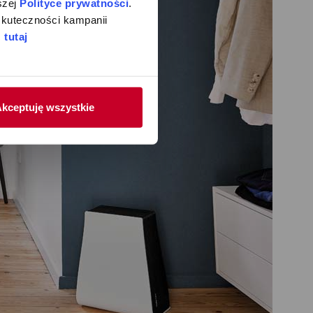
zej 
Polityce prywatności
. 
kuteczności kampanii 
 
tutaj
kceptuję wszystkie