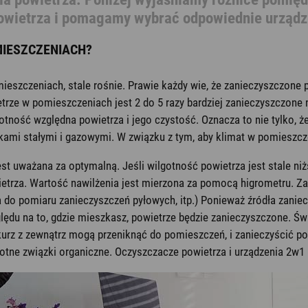
powietrza i pomagamy wybrać odpowiednie urządz
MIESZCZENIACH?
eszczeniach, stale rośnie. Prawie każdy wie, że zanieczyszczone p
rze w pomieszczeniach jest 2 do 5 razy bardziej zanieczyszczone ni
tność względna powietrza i jego czystość. Oznacza to nie tylko, 
kami stałymi i gazowymi. W związku z tym, aby klimat w pomieszcz
 uważana za optymalną. Jeśli wilgotność powietrza jest stale niższ
wietrza. Wartość nawilżenia jest mierzona za pomocą higrometru.
ia do pomiaru zanieczyszczeń pyłowych, itp.) Ponieważ źródła zanie
du na to, gdzie mieszkasz, powietrze będzie zanieczyszczone. Św
 i kurz z zewnątrz mogą przeniknąć do pomieszczeń, i zanieczyści
lotne związki organiczne. Oczyszczacze powietrza i urządzenia 