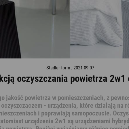
Aromatyzery
Stadler form
,
2021-09-07
nkcją oczyszczania powietrza 2w1
go jakość powietrza w pomieszczeniach, z pewnoś
 oczyszczaczem - urządzenia, które działają na r
mieszczeniach i poprawiają samopoczucie. Oczys
natomiast urządzenia 2w1 są urządzeniami hybry
ia powietrza. Poniżej wyjaśniamy różnice pomię