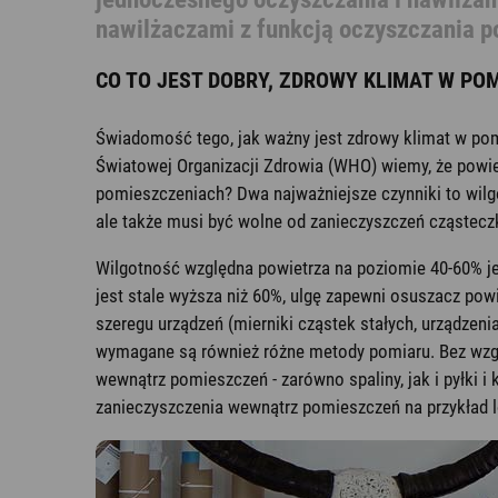
nawilżaczami z funkcją oczyszczania 
CO TO JEST DOBRY, ZDROWY KLIMAT W PO
Świadomość tego, jak ważny jest zdrowy klimat w pomi
Światowej Organizacji Zdrowia (WHO) wiemy, że powiet
pomieszczeniach? Dwa najważniejsze czynniki to wilgo
ale także musi być wolne od zanieczyszczeń cząstecz
Wilgotność względna powietrza na poziomie 40-60% jest
jest stale wyższa niż 60%, ulgę zapewni osuszacz po
szeregu urządzeń (mierniki cząstek stałych, urządzen
wymagane są również różne metody pomiaru. Bez wzglę
wewnątrz pomieszczeń - zarówno spaliny, jak i pyłki
zanieczyszczenia wewnątrz pomieszczeń na przykład 