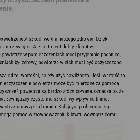
enie.
owietrze jest szkodliwe dla naszego zdrowia. Dzięki
ż na zewnątrz. Ale co to jest dobry klimat w
że powietrze w pomieszczeniach musi przyjemnie pachnieć,
eniach był zdrowy, powietrze w nich musi być oczyszczone.
a od tej wartości, należy użyć nawilżacza. Jeśli wartość ta
 Zanieczyszczenie powietrza może być mierzone za pomocą
czyszczeń powietrza są bardzo zróżnicowane, oznacza to, że
iat zewnętrzny często ma szkodliwy wpływ na klimat
ć powietrze w naszych domach. Kolejnym problemem są
2w1 mogą pomóc w zrównoważeniu klimatu wewnątrz domu.