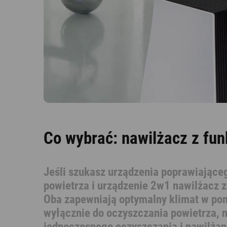
Nawilżacze z funkcją
Outlet
oczyszczania
Co wybrać: nawilżacz z fu
Jeśli szukasz urządzenia poprawiające
powietrza i urządzenie 2w1 nawilżacz z
Oba zapewniają optymalny klimat w po
wyłącznie do oczyszczania powietrza, 
jednoczesnego oczyszczania i nawilżan