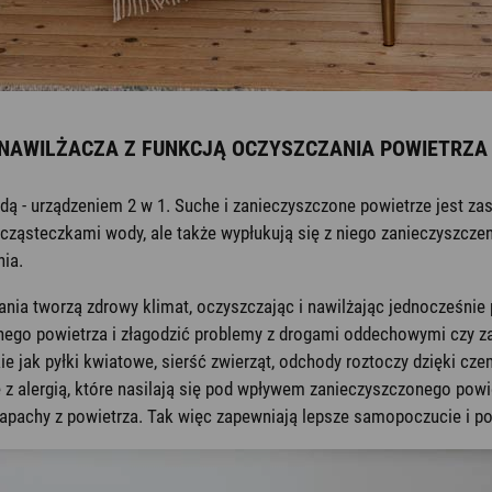
 NAWILŻACZA Z FUNKCJĄ OCZYSZCZANIA POWIETRZA
ydą - urządzeniem 2 w 1. Suche i zanieczyszczone powietrze jest za
 cząsteczkami wody, ale także wypłukują się z niego zanieczyszczen
ia.
nia tworzą zdrowy klimat, oczyszczając i nawilżając jednocześnie
chego powietrza i złagodzić problemy z drogami oddechowymi czy 
akie jak pyłki kwiatowe, sierść zwierząt, odchody roztoczy dzięki
 z alergią, które nasilają się pod wpływem zanieczyszczonego powie
apachy z powietrza. Tak więc zapewniają lepsze samopoczucie i po